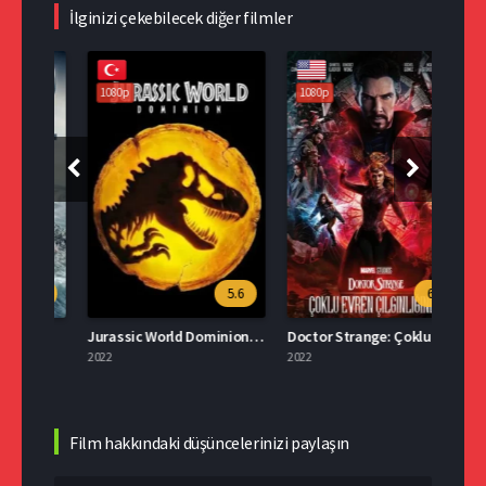
İlginizi çekebilecek diğer filmler
1080p
1080p
108
.9
5.6
6.8
e
Jurassic World Dominion İzle Türkçe Dublaj
Doctor Strange: Çoklu Evren Çılgınlığında İzle
Docto
2022
2022
2022
Film hakkındaki düşüncelerinizi paylaşın