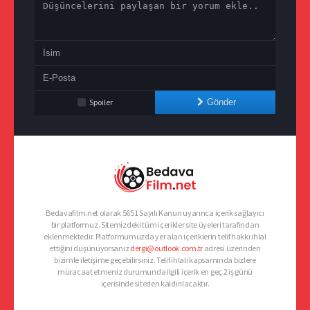
Spoiler
Gönder
Bedavafilm.net olarak 5651 Sayılı Kanun uyarınca içerik sağlayıcı
bir platformuz. Sitemizdeki tüm içerikler site üyeleri tarafından
eklenmektedir. Platformumuzda yer alan içeriklerin telif hakkı ihlal
ettiğini düşünüyorsanız
dergi@outlook.com.tr
adresi üzerinden
bizimle iletişime geçebilirsiniz. Telif ihlali kapsamında bizlere
müracaat etmeniz durumunda ilgili içerik en geç 2 iş günü
içerisinde siteden kaldırılacaktır.