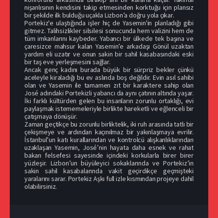
nişanlısının kendisini takip etmesinden korktuğu için plansız
bir şekilde ilk bulduğu uçakla Lizbon’a doğru yola çıkar.
Portekiz'e ulaştığında işler hiç de Yasemin'in planladığı gibi
gitmez. Talihsizlikler silsilesi sonucunda hem valizini hem de
tüm imkanlarını kaybeder. Yabancı bir ülkede tek başına ve
çaresizce mahsur kalan Yasemin’e arkadaşı Gönül uzaktan
yardım eli uzatır ve onun sakin bir sahil kasabasındaki eski
bir taş eve yerleşmesini sağlar.
Ancak genç kadını burada büyük bir sürpriz bekler çünkü
aceleyle kiraladığı bu ev aslında boş değildir. Evin asıl sahibi
olan ve Yasemin ile tamamen zıt bir karaktere sahip olan
José adındaki Portekizli yabancı da aynı çatının altında yaşar.
İki farklı kültürden gelen bu insanların zorunlu ortaklığı, evi
paylaşmak istememeleriyle birlikte hareketli ve eğlenceli bir
çatışmaya dönüşür.
Zaman geçtikçe bu zorunlu birliktelik, iki ruh arasında tatlı bir
çekişmeye ve ardından kaçınılmaz bir yakınlaşmaya evrilir.
İstanbul’un katı kurallarından ve kontrolcü alışkanlıklarından
uzaklaşan Yasemin, José’nin hayata daha esnek ve rahat
bakan felsefesi sayesinde içindeki korkularla birer birer
yüzleşir. Lizbon’un büyüleyici sokaklarında ve Portekiz’in
sakin sahil kasabalarında vakit geçirdikçe geçmişteki
yaralarını sarar. Portekiz Aşkı full izle kısmından projeye dahil
olabilirsiniz.