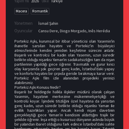
Yapım Yılı
2026
Ülke
Türkiye
Macera
Romantik
Yönetmen
İsmail Şahin
Oyuncular
Cansu Dere
,
Diogo Morgado
,
Inês Herédia
Portekiz Aşkı, kurumsal bir itibar yöneticisi olan Yasemin'in
ihanetle sarsılan hayatını ve Portekiz'in büyüleyici
atmosferinde kendini yeniden keşfetme sürecini anlatır.
Başarılı ve kontrolcü bir kadın olan Yasemin, uzun süredir
birlikte olduğu nişanlısı Yaman'ın sadakatsizliğini tam da nişan
partilerinin yapıldığı gece öğrenir. Travmatik ve gurur kırıcı
olay karşısında şok geçiren genç kadın, İstanbul'daki yapay
ve konforlu hayatını bir çırpıda geride bırakmaya karar verir.
Portekiz Aşkı film izle alanından projedeki yerinizi
alabilirsiniz.
Portekiz Aşkı Konusu Nedir?
Başarılı bir holdingde halkla ilişkiler müdürü olarak çalışan
Yasemin, hayatının merkezine mükemmeliyetçiliği ve
kontrolü koyar. İşindeki titizliğini özel hayatına da yansıtan
genç kadın, uzun süredir birlikte olduğu nişanlısı Yaman ile
evlilik hazırlıkları yapar. Ancak kendi nişan davetinin
gerçekleştiği gece Yaman’ın kendisini aldattığını trajik bir
şekilde öğrenir. İnşa ettiği o kusursuz dünyanın aslında büyük
bir yalandan ibaret olduğunu fark edince İstanbul’daki sahte
konforunu arkasında bırakıp ani bir kararla kaçar. Takıntılı