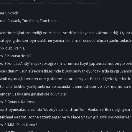
ee Unkrich
Joan Cusack
,
Tim Allen
,
Tom Hanks
yönetmenliğini üstlendiği ve Michael Arndt’ın hikayesini kaleme aldığı Oyunca
rsiteye giderken oyuncaklarını yanına almaması sonucu oluşan yanlış anlaşı
nık olabilirsiniz.
si 3 Konusu Nedir?
si 3 konusu Andy'nin yükseköğrenim kurumuna kayıt yaptırması nedeniyle evde
 geçen durum uzun süredir etkileşimde bulunulmayan oyuncaklarda kaygı uyandırı
mli oyuncağı beraberinde götürme kararı almış ve Buzz'ı diğerleriyle birlikt
. Bununla birlikte yanlış anlama sonucunda istenmedikleri ve atık işleme süre
tamdan uzaklaşma girişiminde bulunurlar.
si 3 Oyuncu Kadrosu
si 3 oyuncuları arasında Woody’i canlandıran Tom Hanks ve Buzz Lightyear’a 
Michael Keaton, John Ratzenberger ve Wallace Shawn gibi ünlü oyuncular yer a
si 3 IMDb Puanı Nedir?