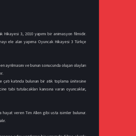
k Hikayesi 3, 2010 yapımı bir animasyon filmidir.
lmayı ele alan yapıma Oyuncak Hikayesi 3 Türkçe
n ayrılmasını ve bunun sonucunda oluşan olayları
r.
e çatı katında bulunan bir atık toplama ünitesine
cine tabi tutulacakları kanısına varan oyuncaklar,
hayat veren Tim Allen gibi usta isimler bulunur.
lır.