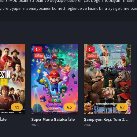
i 3 IMDb puanı 8.3 olan ve beyazperdede en çok beğeni toplayan filmlerin ar
yiciler, yapımın senaryosunun komedi, eğlence ve hüznü bir araya getirme özell
1080p
1080p
1080p
4.9
6.5
6.7
Süper Mario Galaksi İzle
Şampiyon Keçi: Tüm Zamanların En İyisi Türkçe Dublaj İzle
2026
2026
2013