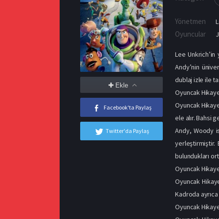
Yönetmen
L
Oyuncular
Lee Unkrich’in 
Andy’nin ünive
dublaj izle ile ta
Ekle
Oyuncak Hikaye
Oyuncak Hikaye
Facebook'ta Paylaş
ele alır. Bahsi
Andy, Woody isi
Twitter'da Paylaş
yerleştirmiştir
bulundukları or
Oyuncak Hikaye
Oyuncak Hikaye
Kadroda ayrıca 
Oyuncak Hikaye