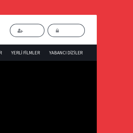
Kaydol
Giriş Yap
R
YERLİ FİLMLER
YABANCI DİZİLER