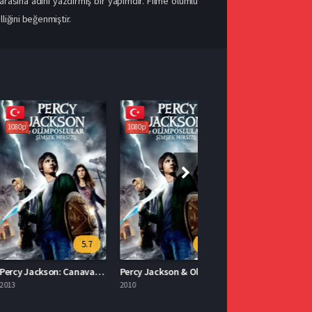
asına adını yazdırmış bir yapımdır. Filme olumlu
iğini beğenmiştir.
1080p
5.7
5.9
Percy Jackson: Canavarlar Denizi Türkçe Dublaj İzle
Percy Jackson & Olimposlular: Şimşek Hırsızı 2010 İzle
2010