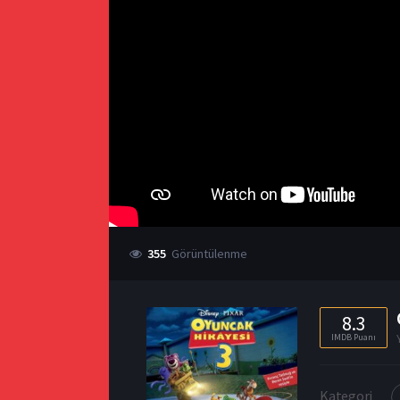
355
Görüntülenme
8.3
IMDB Puanı
Kategori