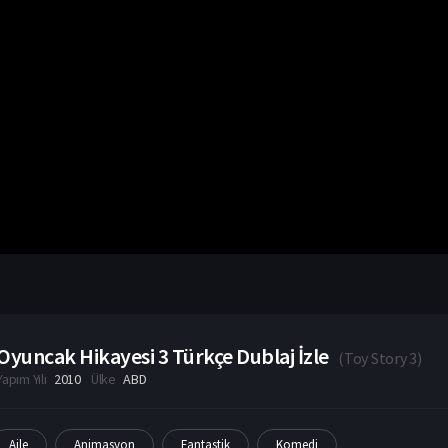
Oyuncak Hikayesi 3 Türkçe Dublaj İzle
(
Toy Story 3
)
Yapım Yılı
2010
Ülke
ABD
Aile
Animasyon
Fantastik
Komedi