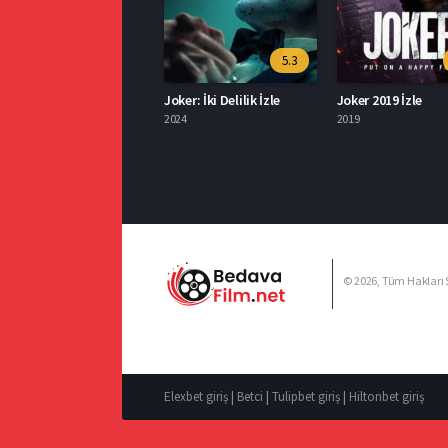
5.3
Joker: İki Delilik İzle
Joker 2019 İzle
2024
2019
© 2026, Tüm Hakları S
Elexbet giriş
|
Betci
|
Tulipbet giriş
|
Hiltonbet giriş