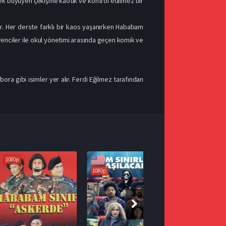
rek büyüyen çekişme kaotik ve kontrol edilmez bir
r. Her derste farklı bir kaos yaşanırken Hababam
öğrenciler ile okul yönetimi arasında geçen komik ve
ra gibi isimler yer alır. Ferdi Eğilmez tarafından
1080p