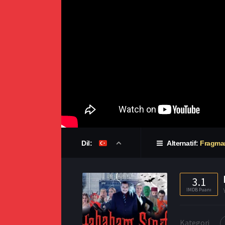
Dil:
Alternatif:
Fragma
3.1
IMDB Puanı
Kategori