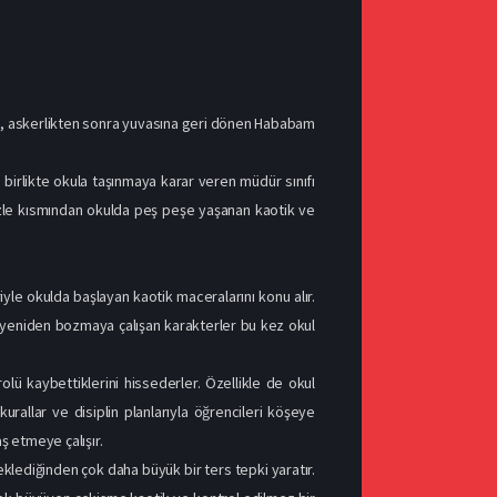
ım, askerlikten sonra yuvasına geri dönen Hababam
e birlikte okula taşınmaya karar veren müdür sınıfı
 izle kısmından okulda peş peşe yaşanan kaotik ve
le okulda başlayan kaotik maceralarını konu alır.
arı yeniden bozmaya çalışan karakterler bu kez okul
ü kaybettiklerini hissederler. Özellikle de okul
allar ve disiplin planlarıyla öğrencileri köşeye
ş etmeye çalışır.
eklediğinden çok daha büyük bir ters tepki yaratır.