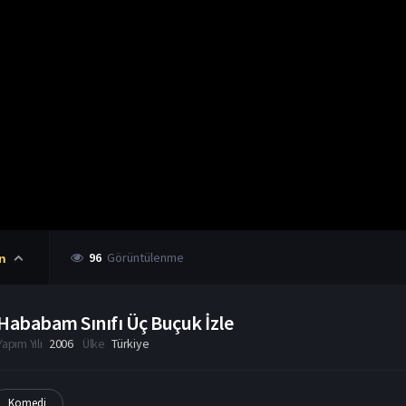
96
Görüntülenme
n
Hababam Sınıfı Üç Buçuk İzle
Yapım Yılı
2006
Ülke
Türkiye
Komedi