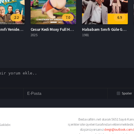
2.2
7.0
6.9
Hababam Sınıfı Yeniden İzle
Cesur Kedi Moxy Full HD İzle
Hababam Sınıfı Güle Güle Full HD İzle
2025
1981
2005
Spoiler
Bedavafilm.net olarak 5651 Sayılı Kanu
içerikler site üyeleri tarafından eklenmektedir.
aklıdır.
düşünüyorsanız
dergi@outlook.com.t