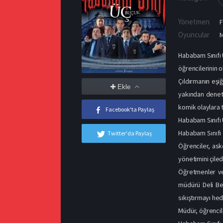
Yönetmen
F
Oyuncular
M
Hababam Sınıfı 
öğrencilerinin o
Çıldırmanın eşi
Ekle
yakından denetl
komik olaylara ta
Facebook'ta Paylaş
Hababam Sınıfı
Hababam Sınıfı 
Twitter'da Paylaş
Öğrenciler, ask
yönetimini çiled
Öğretmenler ve 
müdürü Deli Bed
sıkıştırmayı hed
Müdür, öğrencil