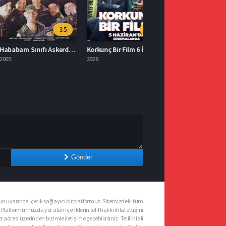
3.5
5.3
Hababam Sınıfı Askerde Full İzle
Korkunç Bir Film 6 İzle
2026
Gönder
n uyarınca içerik sağlayıcı bir platformuz. Sitemizdeki tüm
 Platformumuzda yer alan içeriklerin telif hakkı ihlal ettiğini
r
adresi üzerinden bizimle iletişime geçebilirsiniz. Telif ihlali