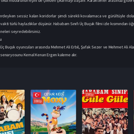
 okul müdürünün eşini de çileden çıkarmayı başarır. Karakterler arasında gide
rdeyken sessiz kalan koridorlar şimdi sürekli kovalamaca ve gürültüyle dola
 vakti türlü haylazlıklar düşünür. Hababam Sınıfı Üç Buçuk filmi izle kısmından 
neleri seyredebilirsiniz.
u
Üç Buçuk oyuncuları arasında Mehmet Ali Erbil, Şafak Sezer ve Mehmet Ali Alabo
n senaryosunu Kemal Kenan Ergen kaleme alır.
1080p
1080p
1080p