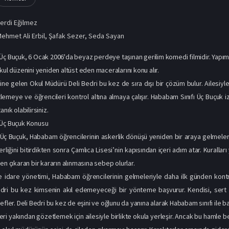
erdi Eğilmez
ehmet Ali Erbil
,
Şafak Sezer
,
Seda Sayan
Üç Buçuk, 6 Ocak 2006'da beyaz perdeye taşınan gerilim komedi filmidir. Yap
kul düzenini yeniden altüst eden maceralarını konu alır.
ğine gelen Okul Müdürü Deli Bedri bu kez de sıra dışı bir çözüm bulur. Ailesiyl
emeye ve öğrencileri kontrol altına almaya çalışır. Hababam Sınıfı Üç Buçuk
nık olabilirsiniz.
 Üç Buçuk Konusu
Üç Buçuk, Hababam öğrencilerinin askerlik dönüşü yeniden bir araya gelmeleriy
erliğini bitirdikten sonra Çamlıca Lisesi’nin kapısından içeri adım atar. Kurall
en çıkaran bir kararın alınmasına sebep olurlar.
idare yönetimi, Hababam öğrencilerinin gelmeleriyle daha ilk günden kontrol
ri bu kez kimsenin akıl edemeyeceği bir yönteme başvurur. Kendisi, sert kur
efler. Deli Bedri bu kez de eşini ve oğlunu da yanına alarak Hababam sınıfı ile ba
eri yakından gözetlemek için ailesiyle birlikte okula yerleşir. Ancak bu hamle b