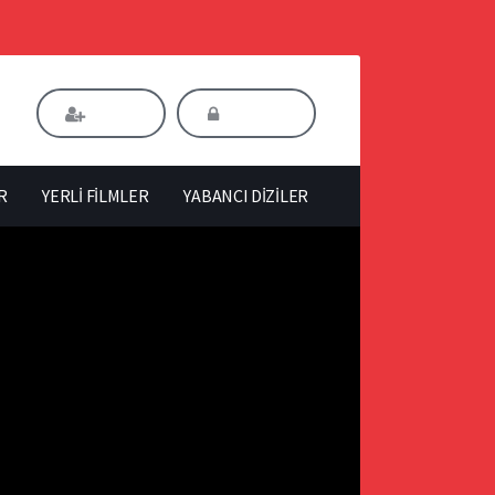
Kaydol
Giriş Yap
R
YERLİ FİLMLER
YABANCI DİZİLER