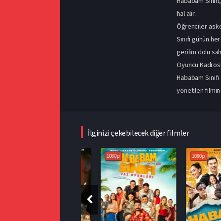
Hababam Sınıfı,
hal alır.
Öğrenciler aske
Sınıfı günün her
gerilim dolu sah
Oyuncu Kadros
Hababam Sınıfı 
yönetilen filmi
İlginizi çekebilecek diğer filmler
1080p
1080p
1080p