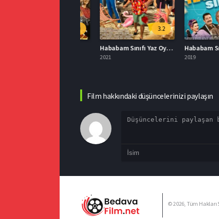
5.9
3.2
ahpe Bizans Full İzle
Hababam Sınıfı Yaz Oyunları İzle
000
2021
2019
Film hakkındaki düşüncelerinizi paylaşın
© 2026, Tüm Hakları S