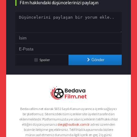
Film hakkındaki düşüncelerinizi paylaşın
Spoiler
Gönder
Bedavafilm.net olarak 5651 Sayılı Kanun uyarınca içerik sağlayıcı
bir platformuz. Sitemizdeki tüm içerikler site üyeleri tarafından
eklenmektedir. Platformumuzda yer alan içeriklerin telif hakkı ihlal
ettiğini düşünüyorsanız
dergi@outlook.com.tr
adresi üzerinden
bizimle iletişime geçebilirsiniz. Telif ihlali kapsamında bizlere
müracaat etmeniz durumunda ilgili içerik en geç 2 iş günü