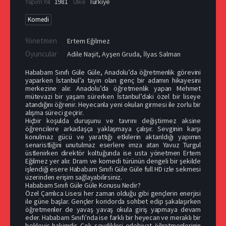
Yapım Yılı
1981
Ülke
Türkiye
Komedi
Yönetmen
Ertem Eğilmez
Oyuncular
Adile Naşit
,
Ayşen Gruda
,
İlyas Salman
Hababam Sınıfı Güle Güle, Anadolu’da öğretmenlik görevini
yaparken İstanbul’a tayin olan genç bir adamın hikayesini
merkezine alır. Anadolu’da öğretmenlik yapan Mehmet
mütevazi bir yaşam sürerken İstanbul’daki özel bir liseye
atandığını öğrenir. Heyecanla yeni okulan girmesi ile zorlu bir
alışma süreci geçirir.
Hiçbir koşulda duruşunu ve tavrını değiştirmez aksine
öğrencilere arkadaşça yaklaşmaya çalışır. Sevginin karşı
konulmaz gücü ve yarattığı etkilerin aktarıldığı yapımın
senaristliğini unutulmaz eserlere imza atan Yavuz Turgul
üstlenirken direktör koltuğunda ise usta yönetmen Ertem
Eğilmez yer alır. Dram ve komedi türünün dengeli bir şekilde
işlendiği esere Hababam Sınıfı Güle Güle full HD izle sekmesi
üzerinden erişim sağlayabilirsiniz.
Hababam Sınıfı Güle Güle Konusu Nedir?
Özel Çamlıca Lisesi her zaman olduğu gibi gençlerin enerjisi
ile güne başlar. Gençler koridorda sohbet edip şakalaşırken
öğretmenler de yavaş yavaş okula giriş yapmaya devam
eder. Hababam Sınıfı’nda ise farklı bir heyecan ve meraklı bir
bekleyiş hakimdir. Çok sevdikleri edebiyat öğretmenlerinin