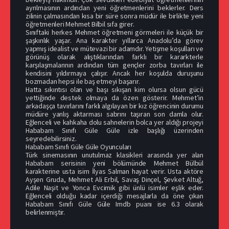
ayrılmasının ardından yeni öğretmenlerini beklerler. Ders
zilinin çalmasından kısa bir süre sonra müdür ile birlikte yeni
öğretmenleri Mehmet Bilbil sıfa girer.
Sınıftaki herkes Mehmet öğretmeni görmeleri ile küçük bir
şaşkınlık yaşar. Ana karakter yıllarca Anadolu’da görev
yapmış idealist ve mütevazi bir adamdır. Yetişme koşulları ve
görünüş olarak alıştıklarından farklı bir kararkterle
karşılaşmalarının ardından tüm gençler zorba tavırları ile
kendisini yıldırmaya çalışır. Ancak her koşulda duruşunu
bozmadan hepsi ile baş etmeyi başarır.
Hatta sıkıntısı olan ve başı sıkışan kim olursa olsun gücü
yettiğinde destek olmaya da özen gösterir. Mehmet’in
arkadaşça tavırlarını farklı algılayan bir kız öğrencinin durumu
müdüre yanlış aktarması sabrını taşıran son damla olur.
Eğlenceli ve kahkaha dolu sahnelerin bolca yer aldığı projeyi
Hababam Sınıfı Güle Güle izle başlığı üzerinden
seyredebilirsiniz.
Hababam Sınıfı Güle Güle Oyuncuları
Türk sinemasının unutulmaz klasikleri arasında yer alan
Hababam serisinin yeni bölümünde Mehmet Bülbül
karakterine usta isim İlyas Salman hayat verir. Usta aktöre
Ayşen Gruda, Mehmet Ali Erbil, Savaş Dinçel, Şevket Altuğ,
Adile Naşit ve Yonca Evcimik gibi ünlü isimler eşlik eder.
Eğlenceli olduğu kadar içerdiği mesajlarla da öne çıkan
Hababam Sınıfı Güle Güle Imdb puanı ise 6.3 olarak
belirlenmiştir.