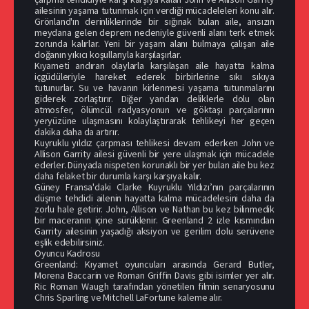
ailesinin yaşama tutunmak için verdiği mücadeleleri konu alır.
Grönland'ın derinliklerinde bir sığınak bulan aile, ansızın
meydana gelen deprem nedeniyle güvenli alanı terk etmek
zorunda kalırlar. Yeni bir yaşam alanı bulmaya çalışan aile
doğanın yıkıcı koşullarıyla karşılaşırlar.
Kıyameti andıran olaylarla karşılaşan aile hayatta kalma
içgüdüleriyle hareket ederek birbirlerine sıkı sıkıya
tutunurlar. Su ve havanın kirlenmesi yaşama tutunmalarını
giderek zorlaştırır. Diğer yandan deliklerle dolu olan
atmosfer, ölümcül radyasyonun ve göktaşı parçalarının
yeryüzüne ulaşmasını kolaylaştırarak tehlikeyi her geçen
dakika daha da artırır.
Kuyruklu yıldız çarpması tehlikesi devam ederken John ve
Allison Garrity ailesi güvenli bir yere ulaşmak için mücadele
ederler. Dünyada nispeten korunaklı bir yer bulan aile bu kez
daha felaket bir durumla karşı karşıya kalır.
Güney Fransa'daki Clarke Kuyruklu Yıldızı’nın parçalarının
düşme tehdidi ailenin hayatta kalma mücadelesini daha da
zorlu hale getirir. John, Allison ve Nathan bu kez bilinmedik
bir maceranın içine sürüklenir. Greenland 2 izle kısmından
Garrity ailesinin yaşadığı aksiyon ve gerilim dolu serüvene
eşlik edebilirsiniz.
Oyuncu Kadrosu
Greenland: Kıyamet oyuncuları arasında Gerard Butler,
Morena Baccarin ve Roman Griffin Davis gibi isimler yer alır.
Ric Roman Waugh tarafından yönetilen filmin senaryosunu
Chris Sparling ve Mitchell LaFortune kaleme alır.