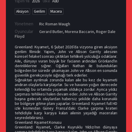
Yapım Yılı
2026
Ülke
ABD
Aksiyon
Gerilim
Macera
Yönetmen
Ric Roman Waugh
Oyuncular
Gerard Butler
,
Morena Baccarin
,
Roger Dale
Floyd
Greenland: Kıyamet, 6 Şubat 2026’da vizyona giren aksiyon
gerilim filmidir. Yapım, John ve Allison Garrity ailesinin
küresel felaket sonrası çıktıkları tehlikeli yolculuğa odaklanır.
Aile, dünyayı vuran büyük bir facianın ardından Grönland'ın
derinliklerine sığınır. Oğulları Nathan ile bulundukları
bölgeden bir süredir çıkamayan John ve Allison en sonunda
güvenlik gerekçesiyle sığınağı terk ederler.
Sığınaktan ayrılmak zorunda kalan aile bu kez de kıyameti
andıran olaylarla karşılaşırlar. Su ve havanın yoğun derecede
kirlendiği bu ortamda yaşamak oldukça zordur. Ayrıca yıldız
çarpması tehlikesi halen devam eder. John ve Allison Garrity
başına gelecek olaylardan habersiz şekilde daha korunaklı
bir bölgeye gitme planı yaparlar. Greenland: Kıyamet full HD
izle kısmından Güney Fransa'daki Clarke çarpma krateri
tehdidiyle karşı karşıya kalan ailenin yaşadığı maceraları
seyredebilirsiniz.
Greenland: Kıyamet Konusu
Greenland: Kıyamet, Clarke Kuyruklu Yıldızı'nın dünyaya
çarpma tehdidiyle karşı karşıya kalan John ve Allison Garrity