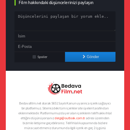
Film hakkındaki düşüncelerinizi paylaşın
Spoiler
Gönder
Bedavafilm.net olarak 5651 Sayılı Kanun uyarınca içerik sağlayıcı
bir platformuz. Sitemizdeki tüm içerikler site üyeleri tarafından
eklenmektedir. Platformumuzda yer alan içeriklerin telif hakkı ihlal
ettiğini düşünüyorsanız
dergi@outlook.com.tr
adresi üzerinden
bizimle iletişime geçebilirsiniz. Telif ihlali kapsamında bizlere
müracaat etmeniz durumunda ilgili içerik en geç 2 iş günü