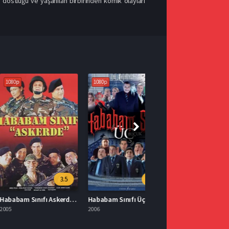
i dostluğu ve yaşanılan birbirinden komik olayları
1080p
3.5
3.1
Hababam Sınıfı Askerde Full İzle
Hababam Sınıfı Üç Buçuk İzle
2006