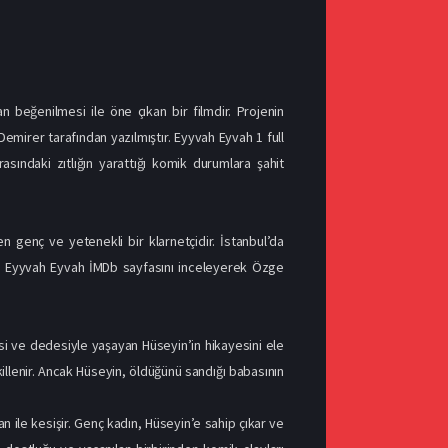
n beğenilmesi ile öne çıkan bir filmdir. Projenin
irer tarafından yazılmıştır. Eyyvah Eyvah 1 full
 arasındaki zıtlığın yarattığı komik durumlara şahit
 genç ve yetenekli bir klarnetçidir. İstanbul’da
ir. Eyyvah Eyvah İMDb sayfasını inceleyerek Özge
esi ve dedesiyle yaşayan Hüseyin’in hikayesini ele
killenir. Ancak Hüseyin, öldüğünü sandığı babasının
n ile kesişir. Genç kadın, Hüseyin’e sahip çıkar ve