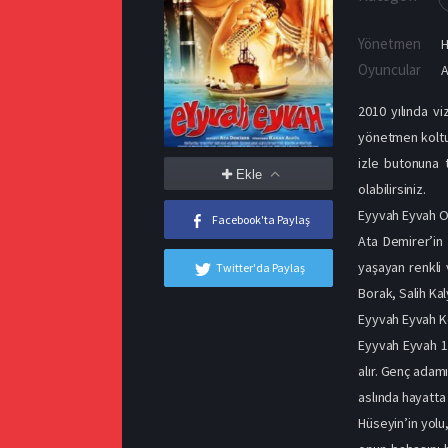
Yönetmen
H
Oyuncular
A
2010 yılında vi
yönetmen koltu
izle butonuna tı
Ekle
olabilirsiniz.
Eyyvah Eyvah O
Facebook'ta Paylaş
Ata Demirer’in 
yaşayan renkli 
Twitter'da Paylaş
Borak, Salih Kal
Eyyvah Eyvah 
Eyyvah Eyvah 1 
alır. Genç adam
aslında hayatta 
Hüseyin’in yolu