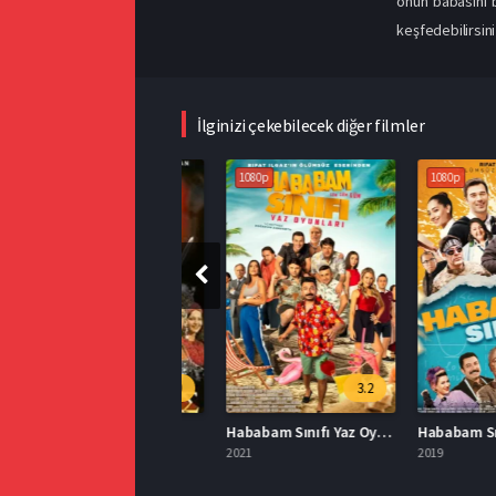
onun babasını b
keşfedebilirsini
İlginizi çekebilecek diğer filmler
1080p
1080p
1080p
5.9
3.2
ahpe Bizans Full İzle
Hababam Sınıfı Yaz Oyunları İzle
000
2021
2019