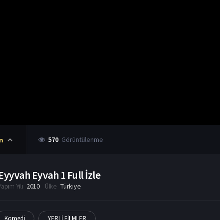
570
Görüntülenme
n
Eyyvah Eyvah 1 Full İzle
Yapım Yılı
2010
Ülke
Türkiye
Komedi
YERLİ FİLMLER