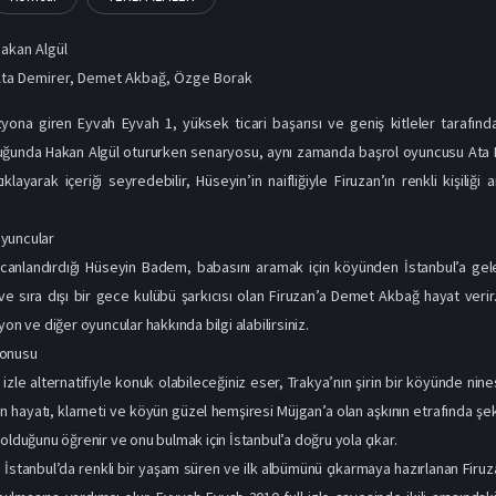
akan Algül
ta Demirer
,
Demet Akbağ
,
Özge Borak
zyona giren Eyvah Eyvah 1, yüksek ticari başarısı ve geniş kitleler tarafında
ğunda Hakan Algül otururken senaryosu, aynı zamanda başrol oyuncusu Ata Dem
klayarak içeriği seyredebilir, Hüseyin’in naifliğiyle Firuzan’ın renkli kişiliği
yuncular
canlandırdığı Hüseyin Badem, babasını aramak için köyünden İstanbul’a gelen
ve sıra dışı bir gece kulübü şarkıcısı olan Firuzan’a Demet Akbağ hayat ver
yon ve diğer oyuncular hakkında bilgi alabilirsiniz.
Konusu
izle alternatifiyle konuk olabileceğiniz eser, Trakya’nın şirin bir köyünde nin
ın hayatı, klarneti ve köyün güzel hemşiresi Müjgan’a olan aşkının etrafında şe
olduğunu öğrenir ve onu bulmak için İstanbul’a doğru yola çıkar.
, İstanbul’da renkli bir yaşam süren ve ilk albümünü çıkarmaya hazırlanan Firuza