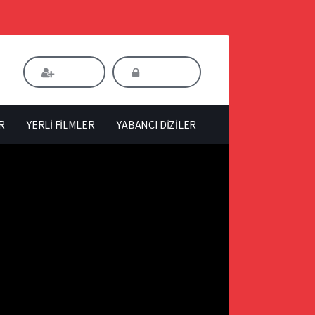
Kaydol
Giriş Yap
R
YERLİ FİLMLER
YABANCI DİZİLER