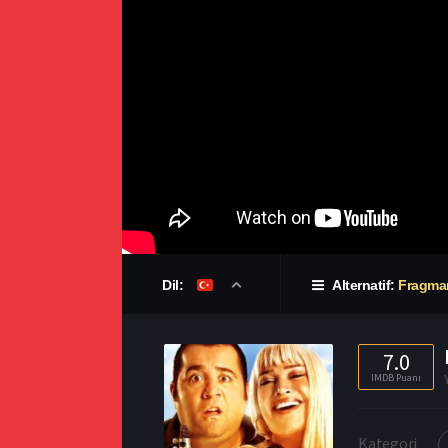
Dil:
Alternatif:
Fragma
7.0
IMDB Puanı
Kategori