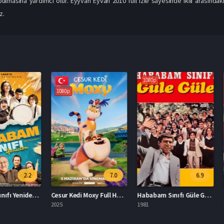
ulmasına yardımcı olur. Eyyvah Eyvah 2010 full izle sayesinde ikili arasındak
z.
1080p
1080p
1080p
2.2
7.0
6.9
Hababam Sınıfı Yeniden İzle
Cesur Kedi Moxy Full HD İzle
Hababam Sınıfı Güle Güle Full HD İzle
2025
1981
2005