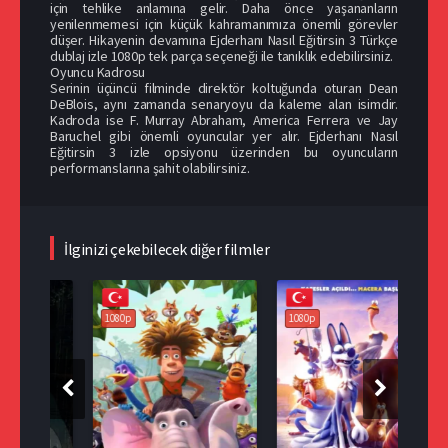
için tehlike anlamına gelir. Daha önce yaşananların
yenilenmemesi için küçük kahramanımıza önemli görevler
düşer. Hikayenin devamına Ejderhanı Nasıl Eğitirsin 3 Türkçe
dublaj izle 1080p tek parça seçeneği ile tanıklık edebilirsiniz.
Oyuncu Kadrosu
Serinin üçüncü filminde direktör koltuğunda oturan Dean
DeBlois, aynı zamanda senaryoyu da kaleme alan isimdir.
Kadroda ise F. Murray Abraham, America Ferrera ve Jay
Baruchel gibi önemli oyuncular yer alır. Ejderhanı Nasıl
Eğitirsin 3 izle opsiyonu üzerinden bu oyuncuların
performanslarına şahit olabilirsiniz.
İlginizi çekebilecek diğer filmler
108
1080p
1080p