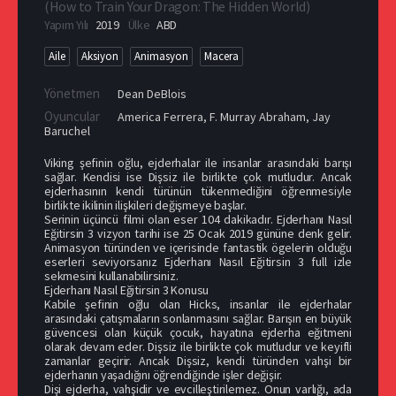
(
How to Train Your Dragon: The Hidden World
)
Yapım Yılı
2019
Ülke
ABD
Aile
Aksiyon
Animasyon
Macera
Yönetmen
Dean DeBlois
Oyuncular
America Ferrera
,
F. Murray Abraham
,
Jay
Baruchel
Viking şefinin oğlu, ejderhalar ile insanlar arasındaki barışı
sağlar. Kendisi ise Dişsiz ile birlikte çok mutludur. Ancak
ejderhasının kendi türünün tükenmediğini öğrenmesiyle
birlikte ikilinin ilişkileri değişmeye başlar.
Serinin üçüncü filmi olan eser 104 dakikadır. Ejderhanı Nasıl
Eğitirsin 3 vizyon tarihi ise 25 Ocak 2019 gününe denk gelir.
Animasyon türünden ve içerisinde fantastik ögelerin olduğu
eserleri seviyorsanız Ejderhanı Nasıl Eğitirsin 3 full izle
sekmesini kullanabilirsiniz.
Ejderhanı Nasıl Eğitirsin 3 Konusu
Kabile şefinin oğlu olan Hicks, insanlar ile ejderhalar
arasındaki çatışmaların sonlanmasını sağlar. Barışın en büyük
güvencesi olan küçük çocuk, hayatına ejderha eğitmeni
olarak devam eder. Dişsiz ile birlikte çok mutludur ve keyifli
zamanlar geçirir. Ancak Dişsiz, kendi türünden vahşi bir
ejderhanın yaşadığını öğrendiğinde işler değişir.
Dişi ejderha, vahşidir ve evcilleştirilemez. Onun varlığı, ada