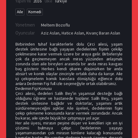
Yapım Yılı
2016
Ülke
Türkiye
Aile
Komedi
Yönetmen
Meltem Bozoflu
Oyuncular
Aziz Aslan
,
Hatice Aslan
,
Kıvanç Baran Aslan
Birbirinden tuhaf karakterlerle dolu Çirci ailesi, yaşam
destek ünitesine bağlı yaşayan dedelerinin fişinin çekilip
çekilmesine karar vermek üzere bir araya gelir. Birbirleriyle
çok da geçinemeyen ancak miras yüzünden anlaşmak
zorunda olan aile bireyleri arasında bir anda miras kavgası
baş gösterir. Herkes kendi çıkarını düşünürken bir anda
absürt ve komik olaylar zinciriyle ortalık daha da karışır. Aile
içi çekişmelerin komik kaoslara dönüştüğü eğlence dolu
anlara Dedemin Fişi full izle seçeneğiyle ortak olabilirsiniz.
Dedemin Fişi Konusu
Çirci ailesi, dedeleri Salih Bey’in yaşamsal desteğe bağlı
olduğunu öğrenir ve hastanede toplanır. Salih Bey, yaşam
destek ünitesine bağlıdır ve doktorlar, yaşamını artık
sürdüremeyeceğini açıklar. Aile üyeleri, dedelerinin fişini
çekip çekmeme konusunda karar vermek zorundadır. Ancak
bu karar, aile içinde büyük bir çatışmaya yol açar.
Her aile üyesi, mirasın peşine düşer ve kendileri için en iyi
çözümü bulmaya çalışır. Dedelerinin yaşayıp
yaşamamasından çok mirasın kimlere kalacağı konusunda
kavgalar başlar. Bir yandan dedenin hayatı üzerine alınacak