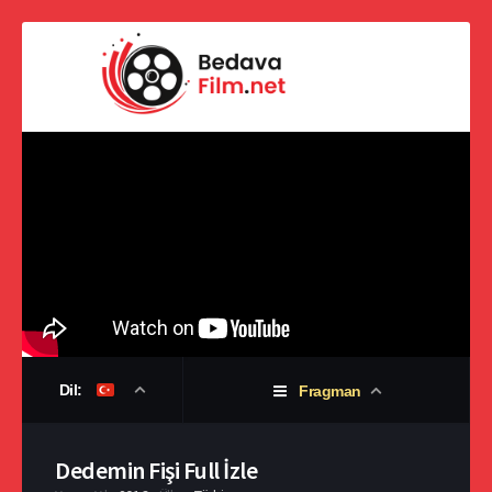
Dil:
Fragman
Dedemin Fişi Full İzle