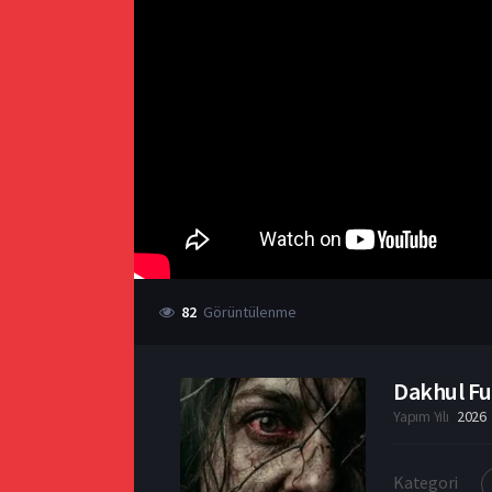
82
Görüntülenme
Dakhul Ful
Yapım Yılı
2026
Kategori