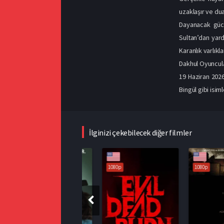
uzaklaşır ve du
Dayanacak gücü
Sultan’dan yard
Karanlık varlıkl
Dakhul Oyuncula
19 Haziran 202
Bingül gibi isim
İlginizi çekebilecek diğer filmler
1080p
1080p
1080p