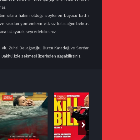
maz.
adim sılara hakim olduğu söylenen büyücü kadın
e sıradan yöntemlerin etkisiz kalacağını belirtir.
ısına tıklayarak seyredebilirsiniz.
e Ak, Zuhal Deliağaoğlu, Burcu Karadağ ve Serdar
e Dakhul izle sekmesi üzerinden ulaşabilirsiniz.
1080p