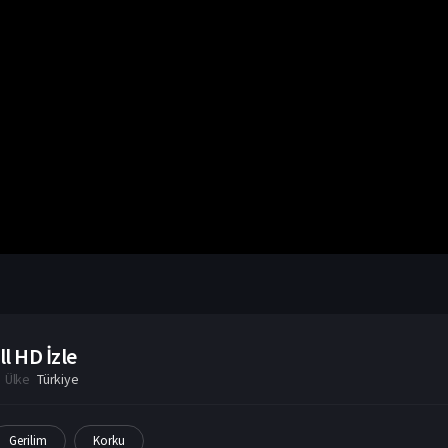
l HD İzle
Ülke
Türkiye
Gerilim
Korku