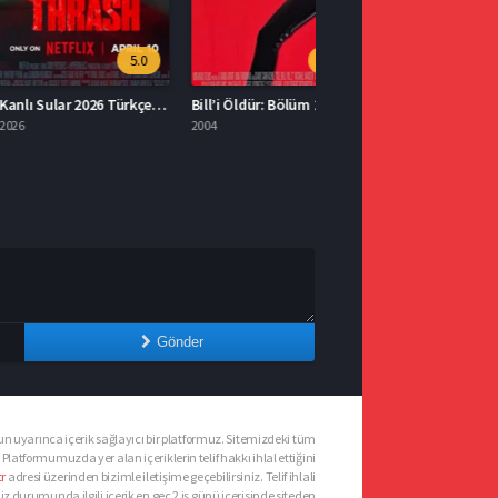
5.0
8.0
Kanlı Sular 2026 Türkçe İzle
Bill’i Öldür: Bölüm 2 Full HD İzle
2004
Gönder
n uyarınca içerik sağlayıcı bir platformuz. Sitemizdeki tüm
 Platformumuzda yer alan içeriklerin telif hakkı ihlal ettiğini
r
adresi üzerinden bizimle iletişime geçebilirsiniz. Telif ihlali
urumunda ilgili içerik en geç 2 iş günü içerisinde siteden