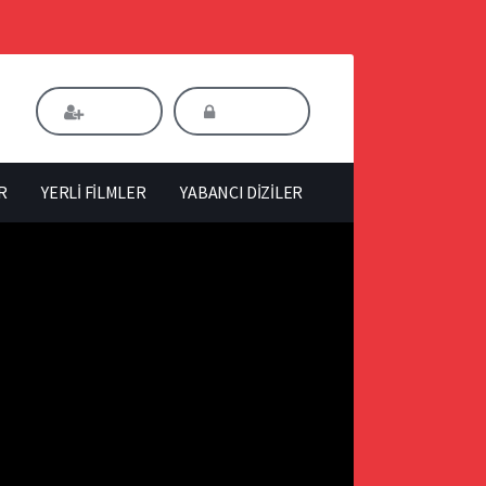
Kaydol
Giriş Yap
R
YERLİ FİLMLER
YABANCI DİZİLER