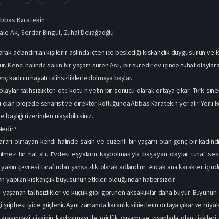
bbas Karatekin
ale Ak
,
Serdar Bingül
,
Zuhal Deliağaoğlu
arak adlandırılan kişilerin aslında içten içe beslediği kıskançlık duygusunun ve
r. Kendi halinde sakin bir yaşam süren Aslı, bir süredir ev içinde tuhaf olaylar
ç kadının hayatı talihsizliklerle dolmaya başlar.
olaylar talihsizlikten öte kötü niyetin bir sonucu olarak ortaya çıkar. Türk s
i olan projede senarist ve direktör koltuğunda Abbas Karatekin yer alır. Yerli 
le başlığı üzerinden ulaşabilirsiniz.
Nedir?
ararı olmayan kendi halinde sakin ve düzenli bir yaşamı olan genç bir kadın
kilmez bir hal alır. Evdeki eşyaların kaybolmasıyla başlayan olaylar tuhaf 
ise yakın çevresi tarafından şanssızlık olarak adlandırır. Ancak ana karakter iç
n yapılan kıskançlık büyüsünün etkileri olduğundan habersizdir.
yaşanan talihsizlikler ve küçük gibi görünen aksaklıklar daha büyür. Büyünün et
 şüphesi iyice güçlenir. Aynı zamanda karanlık silüetlerin ortaya çıkar ve rüyala
arasındaki çizginin kaybolması ile günlük yaşamı ve insanlarla olan ilişkiler