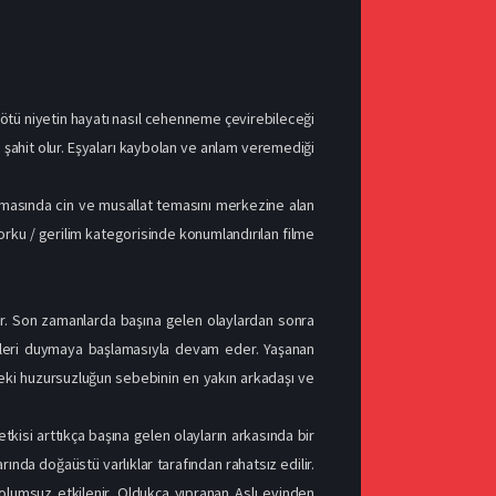
 kötü niyetin hayatı nasıl cehenneme çevirebileceği
a şahit olur. Eşyaları kaybolan ve anlam veremediği
inemasında cin ve musallat temasını merkezine alan
korku / gerilim kategorisinde konumlandırılan filme
dır. Son zamanlarda başına gelen olaylardan sonra
sesleri duymaya başlamasıyla devam eder. Yaşanan
indeki huzursuzluğun sebebinin en yakın arkadaşı ve
kisi arttıkça başına gelen olayların arkasında bir
rında doğaüstü varlıklar tarafından rahatsız edilir.
i olumsuz etkilenir. Oldukça yıpranan Aslı evinden