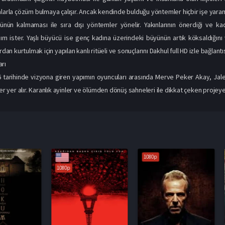
alarla çözüm bulmaya çalışır. Ancak kendinde bulduğu yöntemler hiçbir işe yara
nün kalmaması ile sıra dışı yöntemler yönelir. Yakınlarının önerdiği ve k
ım ister. Yaşlı büyücü ise genç kadına üzerindeki büyünün artık köksaldığını v
ardan kurtulmak için yapılan kanlı ritüeli ve sonuçlarını Dakhul full HD izle bağlant
rı
6 tarihinde vizyona giren yapımın oyuncuları arasında Merve Peker Akay, Jal
ler yer alır. Karanlık ayinler ve ölümden dönüş sahneleri ile dikkat çeken projey
1080p
1080p
1080p