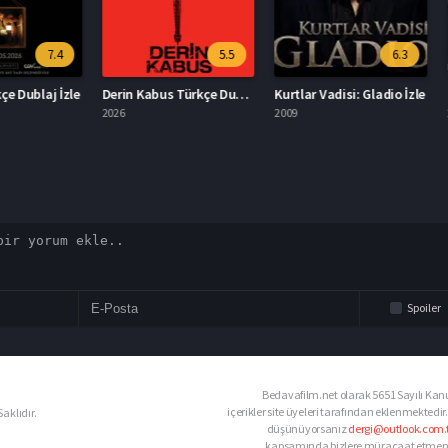
7.4
5.5
6.3
aj İzle
Derin Kabus Türkçe Dublaj İzle
Kurtlar Vadisi: Gladio İzle
2026
2009
2026
Spoiler
Bedavafilm.net olarak 5651 Sayılı Kanu
içerikler site üyeleri tarafından eklenmektedir.
aklıdır.
düşünüyorsanız
dergi@outlook.com.t
kapsamında bizlere müracaat etmeniz d