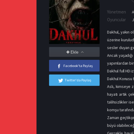
Yönetmen
A
Oyuncular
J
Dakhul, yakın ol
üzerine kuruludu
sesler duyan gen
Ekle
Ancak yaşadığı 
yapımlardan bir
Facebook'ta Paylaş
Dakhul full HD iz
Dakhul Konusu 
Twitter'da Paylaş
Aslı, kimseye z
hayatı artık çe
talihsizlikler 
komşu tarafında
Zaman geçtikçe 
büyü olabileceği
Gerçekle hayal 