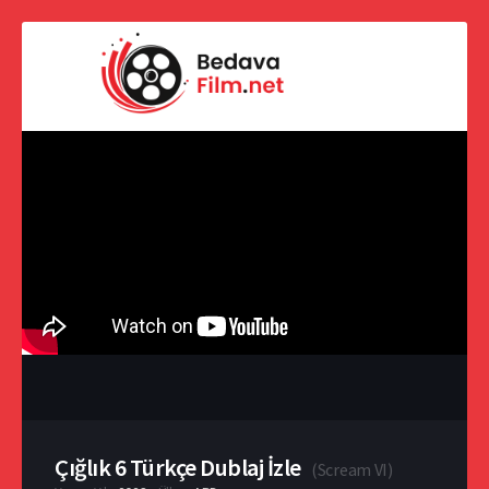
Çığlık 6 Türkçe Dublaj İzle
(
Scream VI
)