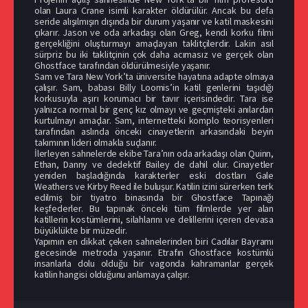
olan Laura Crane isimli karakter öldürülür. Ancak bu defa
seride alışılmışın dışında bir durum yaşanır ve katil maskesini
çıkarır. Jason ve oda arkadaşı olan Greg, kendi korku filmi
gerçekliğini oluşturmayı amaçlayan taklitçilerdir. Lakin asıl
sürpriz bu iki taklitçinin çok daha acımasız ve gerçek olan
Ghostface tarafından öldürülmesiyle yaşanır.
Sam ve Tara New York’ta üniversite hayatına adapte olmaya
çalışır. Sam, babası Billy Loomis’in katil genlerini taşıdığı
korkusuyla aşırı korumacı bir tavır içerisindedir. Tara ise
yalnızca normal bir genç kız olmayı ve geçmişteki anılardan
kurtulmayı amaçlar. Sam, internetteki komplo teorisyenleri
tarafından aslında önceki cinayetlerin arkasındaki beyin
takımının lideri olmakla suçlanır.
İlerleyen sahnelerde ekibe Tara’nın oda arkadaşı olan Quinn,
Ethan, Danny ve dedektif Bailey de dahil olur. Cinayetler
yeniden başladığında karakterler eski dostları Gale
Weathers ve Kirby Reed ile buluşur. Katilin izini sürerken terk
edilmiş bir tiyatro binasında bir Ghostface Tapınağı
keşfederler. Bu tapınak önceki tüm filmlerde yer alan
katillerin kostümlerini, silahlarını ve delillerini içeren devasa
büyüklükte bir müzedir.
Yapımın en dikkat çeken sahnelerinden biri Cadılar Bayramı
gecesinde metroda yaşanır. Etrafın Ghostface kostümlü
insanlarla dolu olduğu bir vagonda kahramanlar gerçek
katilin hangisi olduğunu anlamaya çalışır.