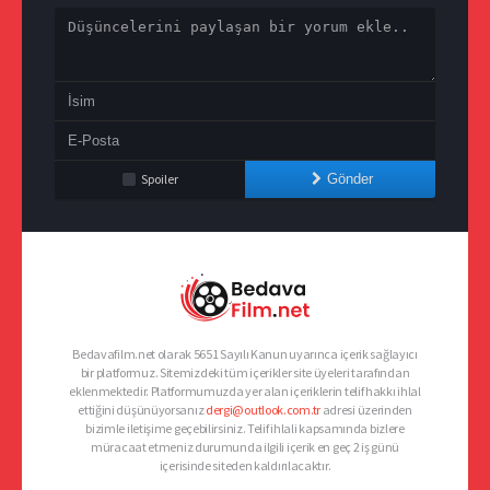
Spoiler
Gönder
Bedavafilm.net olarak 5651 Sayılı Kanun uyarınca içerik sağlayıcı
bir platformuz. Sitemizdeki tüm içerikler site üyeleri tarafından
eklenmektedir. Platformumuzda yer alan içeriklerin telif hakkı ihlal
ettiğini düşünüyorsanız
dergi@outlook.com.tr
adresi üzerinden
bizimle iletişime geçebilirsiniz. Telif ihlali kapsamında bizlere
müracaat etmeniz durumunda ilgili içerik en geç 2 iş günü
içerisinde siteden kaldırılacaktır.