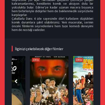
kahramanlarımız, kendilerini komik ve aksiyon dolu bir
yolculukta bulur. Edirne’ye kadar uzanan macera boyunca
hem birbirleriyle didişirler hem de beklenmedik sürprizlerle
karşılaşırlar.
Çakallarla Dans 4 izle sayesinde dört kafadarın düştükleri
komik durumlara şahit olabilirsiniz. Yeni maceralar, serinin
önceki filmlerini seyredenlere hem taze komedi deneyimi
hem de nostalji vadeder.
İlginizi çekebilecek diğer filmler
1080p
1080p
108