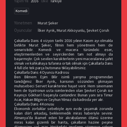
Yapım Yılı
2016
Ülke
Türkiye
Komedi
Yönetmen
Murat Şeker
Oyuncular
İlker Ayrık
,
Murat Akkoyunlu
,
Şevket Çoruh
Çakallarla Dans 4 vizyon tarihi 2016 yılının Kasım ayı olmakla
birlikte Murat Şeker, filmin hem yönetmeni hem de
senaristidir. Komedi ve macera türündeki eser,
eleştirmenlerden ve seyircilerden tam not almayı da
başarmıştır. Çok sevilen karakterlerin yeni maceralarına şahit
olmak ve kahkahaya tufanına ortak olmak için Çakallarla Dans
4 full izle tek parça butonuna tıklayabilirsiniz.
Çakallarla Dans 4 Oyuncu Kadrosu
Ben Bilmem Eşim Bilir isimli yarışma programından
tanıdığımız İlker Ayrık, karısının sözünden çıkmayan
muhasebeci Servet karakterine hayat verir. Hem sinemanın
hem de tiyatronun usta isimlerinden olan Şevket Çoruh ise
Kayınço Gökhan’ı başarıyla canlandırır. Bunun yanı sıra Timur
Acar, Hakan Bilgin ve Ceyhun Yılmaz da kadroda yer alır.
Çakallarla Dans 4 Konusu
Ekonomik zorluklar sebebiyle aynı evde yaşamak zorunda
kalan dört arkadaş, beklenmedik miras haberiyle sevinir.
Almanya’da ikamet eden bir akrabalarının ölümü üzerine
miras kalan gizemli bir harita, çakalların hazine peşine
düşmesine yol açar. Haritadaki ipuçlarını çözmeye çalışan