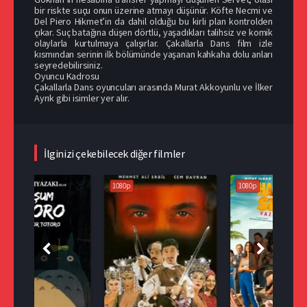
bir riskte suçu onun üzerine atmayı düşünür. Köfte Necmi ve
Del Piero Hikmet’in da dahil olduğu bu kirli plan kontrolden
çıkar. Suç batağına düşen dörtlü, yaşadıkları talihsiz ve komik
olaylarla kurtulmaya çalışırlar. Çakallarla Dans film izle
kısmından serinin ilk bölümünde yaşanan kahkaha dolu anları
seyredebilirsiniz.
Oyuncu Kadrosu
Çakallarla Dans oyuncuları arasında Murat Akkoyunlu ve İlker
Ayrık gibi isimler yer alır.
İlginizi çekebilecek diğer filmler
1080p
1080p
108