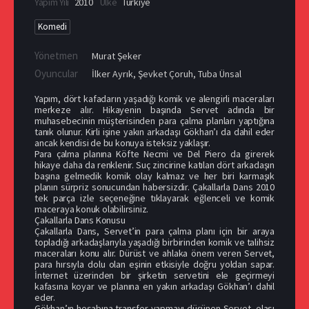
Yapım Yılı
2010
Ülke
Türkiye
Komedi
Yönetmen
Murat Şeker
Oyuncular
İlker Ayrık
,
Şevket Çoruh
,
Tuba Ünsal
Yapım, dört kafadarın yaşadığı komik ve alengirli maceraları
merkeze alır. Hikayenin başında Servet adında bir
muhasebecinin müşterisinden para çalma planları yaptığına
tanık olunur. Kirli işine yakın arkadaşı Gökhan’ı da dahil eder
ancak kendisi de bu konuya isteksiz yaklaşır.
Para çalma planına Köfte Necmi ve Del Piero da girerek
hikaye daha da renklenir. Suç zincirine katılan dört arkadaşın
başına gelmedik komik olay kalmaz ve her biri karmaşık
planın sürpriz sonucundan habersizdir. Çakallarla Dans 2010
tek parça izle seçeneğine tıklayarak eğlenceli ve komik
maceraya konuk olabilirsiniz.
Çakallarla Dans Konusu
Çakallarla Dans, Servet’in para çalma planı için bir araya
topladığı arkadaşlarıyla yaşadığı birbirinden komik ve talihsiz
maceraları konu alır. Dürüst ve ahlaka önem veren Servet,
para hırsıyla dolu olan eşinin etkisiyle doğru yoldan sapar.
İnternet üzerinden bir şirketin servetini ele geçirmeyi
kafasına koyar ve planına en yakın arkadaşı Gökhan’ı dahil
eder.
Gökhan’ın hesabına transfer yapmayı düşünen Servet, olası