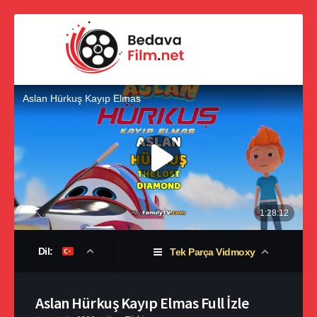
Dil:
Tek Parça Vidmoxy
Aslan Hürkuş Kayıp Elmas Full İzle