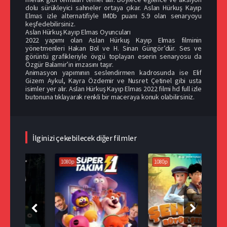
dolu sürükleyici sahneler ortaya çıkar. Aslan Hürkuş Kayıp
Elmas izle alternatifiyle IMDb puanı 5.9 olan senaryoyu
keşfedebilirsiniz.
Aslan Hürkuş Kayıp Elmas Oyuncuları
2022 yapımı olan Aslan Hürkuş Kayıp Elmas filminin
yönetmenleri Hakan Bol ve H. Sinan Güngör’dür. Ses ve
görüntü grafikleriyle övgü toplayan eserin senaryosu da
Özgür Balamir’in imzasını taşır.
Animasyon yapımının seslendirmen kadrosunda ise Elif
Gizem Aykul, Kayra Özdemir ve Nusret Çetinel gibi usta
isimler yer alır. Aslan Hürkuş Kayıp Elmas 2022 filmi hd full izle
butonuna tıklayarak renkli bir maceraya konuk olabilirsiniz.
İlginizi çekebilecek diğer filmler
1080p
1080p
108