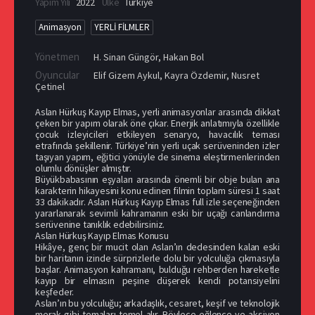
Yapım Yılı
2022
Ülke
Türkiye
Animasyon
YERLİ FİLMLER
Yönetmen
H. Sinan Güngör
,
Hakan Bol
Oyuncular
Elif Gizem Aykul
,
Kayra Özdemir
,
Nusret
Çetinel
Aslan Hürkuş Kayıp Elmas, yerli animasyonlar arasında dikkat
çeken bir yapım olarak öne çıkar. Enerjik anlatımıyla özellikle
çocuk izleyicileri etkileyen senaryo, havacılık teması
etrafında şekillenir. Türkiye’nin yerli uçak serüveninden izler
taşıyan yapım, eğitici yönüyle de sinema eleştirmenlerinden
olumlu dönüşler almıştır.
Büyükbabasının eşyaları arasında önemli bir obje bulan ana
karakterin hikayesini konu edinen filmin toplam süresi 1 saat
33 dakikadır. Aslan Hürkuş Kayıp Elmas full izle seçeneğinden
yararlanarak sevimli kahramanın eski bir uçağı canlandırma
serüvenine tanıklık edebilirsiniz.
Aslan Hürkuş Kayıp Elmas Konusu
Hikâye, genç bir mucit olan Aslan’ın dedesinden kalan eski
bir haritanın izinde sürprizlerle dolu bir yolculuğa çıkmasıyla
başlar. Animasyon kahramanı, bulduğu rehberden hareketle
kayıp bir elmasın peşine düşerek kendi potansiyelini
keşfeder.
Aslan’ın bu yolculuğu; arkadaşlık, cesaret, keşif ve teknolojik
merak gibi temaları temel alır. Böylece eğlence ve aksiyon