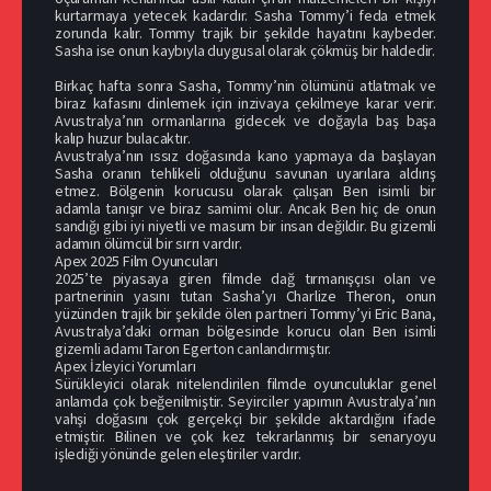
kurtarmaya yetecek kadardır. Sasha Tommy’i feda etmek
zorunda kalır. Tommy trajik bir şekilde hayatını kaybeder.
Sasha ise onun kaybıyla duygusal olarak çökmüş bir haldedir.
Birkaç hafta sonra Sasha, Tommy’nin ölümünü atlatmak ve
biraz kafasını dinlemek için inzivaya çekilmeye karar verir.
Avustralya’nın ormanlarına gidecek ve doğayla baş başa
kalıp huzur bulacaktır.
Avustralya’nın ıssız doğasında kano yapmaya da başlayan
Sasha oranın tehlikeli olduğunu savunan uyarılara aldırış
etmez. Bölgenin korucusu olarak çalışan Ben isimli bir
adamla tanışır ve biraz samimi olur. Ancak Ben hiç de onun
sandığı gibi iyi niyetli ve masum bir insan değildir. Bu gizemli
adamın ölümcül bir sırrı vardır.
Apex 2025 Film Oyuncuları
2025’te piyasaya giren filmde dağ tırmanışçısı olan ve
partnerinin yasını tutan Sasha’yı Charlize Theron, onun
yüzünden trajik bir şekilde ölen partneri Tommy’yi Eric Bana,
Avustralya’daki orman bölgesinde korucu olan Ben isimli
gizemli adamı Taron Egerton canlandırmıştır.
Apex İzleyici Yorumları
Sürükleyici olarak nitelendirilen filmde oyunculuklar genel
anlamda çok beğenilmiştir. Seyirciler yapımın Avustralya’nın
vahşi doğasını çok gerçekçi bir şekilde aktardığını ifade
etmiştir. Bilinen ve çok kez tekrarlanmış bir senaryoyu
işlediği yönünde gelen eleştiriler vardır.