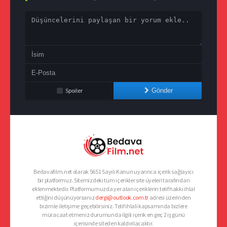
Spoiler
Gönder
Bedavafilm.net olarak 5651 Sayılı Kanun uyarınca içerik sağlayıcı
bir platformuz. Sitemizdeki tüm içerikler site üyeleri tarafından
eklenmektedir. Platformumuzda yer alan içeriklerin telif hakkı ihlal
ettiğini düşünüyorsanız
dergi@outlook.com.tr
adresi üzerinden
bizimle iletişime geçebilirsiniz. Telif ihlali kapsamında bizlere
müracaat etmeniz durumunda ilgili içerik en geç 2 iş günü
içerisinde siteden kaldırılacaktır.