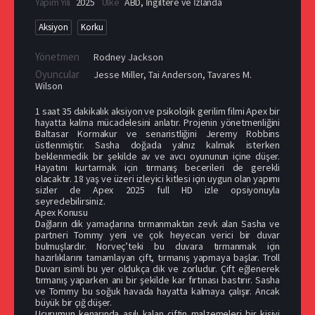
Yapım Yılı
2025
Ülke
ABD
,
İngiltere ve İzlanda
Aksiyon
Korku
Yönetmen
Rodney Jackson
Oyuncular
Jesse Miller
,
Tai Anderson
,
Tavares M.
Wilson
1 saat 35 dakikalık aksiyon ve psikolojik gerilim filmi Apex bir
hayatta kalma mücadelesini anlatır. Projenin yönetmenliğini
Baltasar Kormakur ve senaristliğini Jeremy Robbins
üstlenmiştir. Sasha doğada yalnız kalmak isterken
beklenmedik bir şekilde av ve avcı oyununun içine düşer.
Hayatını kurtarmak için tırmanış becerileri de gerekli
olacaktır. 18 yaş ve üzeri izleyici kitlesi için uygun olan yapımı
sizler de Apex 2025 full HD izle opsiyonuyla
seyredebilirsiniz.
Apex Konusu
Dağların dik yamaçlarına tırmanmaktan zevk alan Sasha ve
partneri Tommy yeni ve çok heyecan verici bir duvar
bulmuşlardır. Norveç’teki bu duvara tırmanmak için
hazırlıklarını tamamlayan çift, tırmanış yapmaya başlar. Troll
Duvarı isimli bu yer oldukça dik ve zorludur. Çift eğlenerek
tırmanış yaparken ani bir şekilde kar fırtınası bastırır. Sasha
ve Tommy bu soğuk havada hayatta kalmaya çalışır. Ancak
büyük bir çığ düşer.
Uçurumun kenarında asılı kalan çiftin malzemeleri bir kişiyi