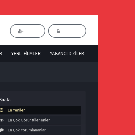
Kaydol
Giriş Yap
R
YERLİ FİLMLER
YABANCI DİZİLER
Sırala
En Yeniler
En Çok Görüntülenenler
En Çok Yorumlananlar