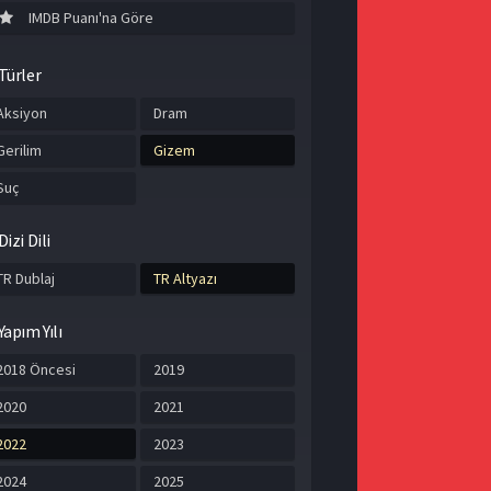
IMDB Puanı'na Göre
Türler
Aksiyon
Dram
Gerilim
Gizem
Suç
Dizi Dili
TR Dublaj
TR Altyazı
Yapım Yılı
2018 Öncesi
2019
2020
2021
2022
2023
2024
2025