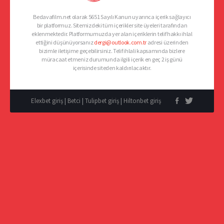
Bedavafilm.net olarak 5651 Sayılı Kanun uyarınca içerik sağlayıcı
bir platformuz. Sitemizdeki tüm içerikler site üyeleri tarafından
eklenmektedir. Platformumuzda yer alan içeriklerin telif hakkı ihlal
ettiğini düşünüyorsanız
dergi@outlook.com.tr
adresi üzerinden
bizimle iletişime geçebilirsiniz. Telif ihlali kapsamında bizlere
müracaat etmeniz durumunda ilgili içerik en geç 2 iş günü
içerisinde siteden kaldırılacaktır.
Elexbet giriş
|
Betci
|
Tulipbet giriş
|
Hiltonbet giriş