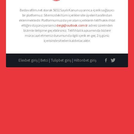
Bedavafilm.net olarak 5651 Sayılı Kanun uyarınca içerik sağlayıcı
bir platformuz. Sitemizdeki tüm içerikler site üyeleri tarafından
eklenmektedir. Platformumuzda yer alan içeriklerin telif hakkı ihlal
ettiğini düşünüyorsanız
dergi@outlook.com.tr
adresi üzerinden
bizimle iletişime geçebilirsiniz. Telif ihlali kapsamında bizlere
müracaat etmeniz durumunda ilgili içerik en geç 2 iş günü
içerisinde siteden kaldırılacaktır.
Elexbet giriş
|
Betci
|
Tulipbet giriş
|
Hiltonbet giriş