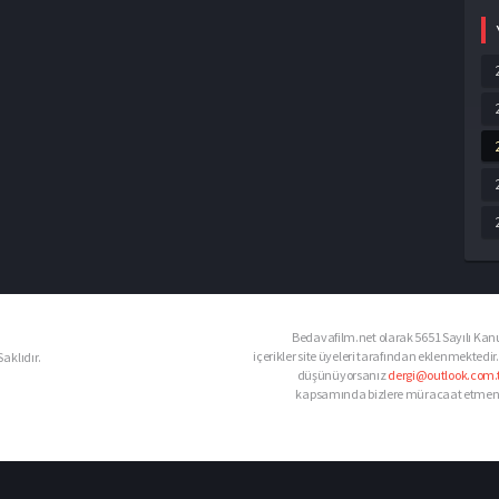
Bedavafilm.net olarak 5651 Sayılı Kanu
içerikler site üyeleri tarafından eklenmektedir.
aklıdır.
düşünüyorsanız
dergi@outlook.com.t
kapsamında bizlere müracaat etmeniz d