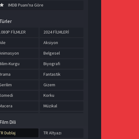
IMDB Puanı'na Göre
Türler
1080P FİLMLER
2024 FİLMLERİ
Aile
Aksiyon
Animasyon
Belgesel
Bilim-Kurgu
Biyografi
Drama
Fantastik
Gerilim
Gizem
Komedi
Korku
Macera
Müzikal
Romantik
Savaş
Film Dili
Spor
Suç
TR Dublaj
TR Altyazı
Tarih
TÜRKÇE ALTYAZILI