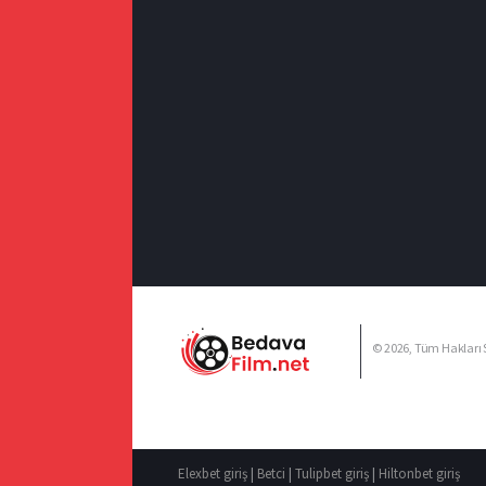
© 2026, Tüm Hakları S
Elexbet giriş
|
Betci
|
Tulipbet giriş
|
Hiltonbet giriş