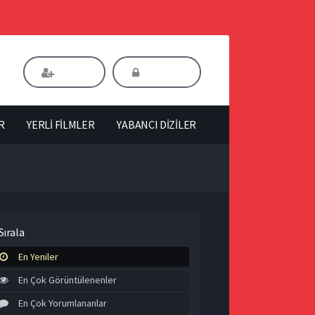
Kaydol
Giriş Yap
R
YERLİ FİLMLER
YABANCI DİZİLER
Sırala
En Yeniler
En Çok Görüntülenenler
En Çok Yorumlananlar