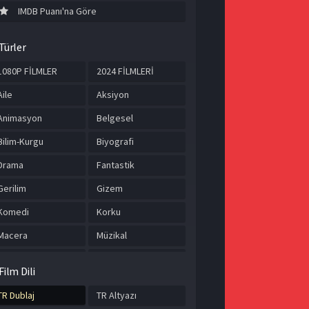
IMDB Puanı'na Göre
Türler
1080P FİLMLER
2024 FİLMLERİ
Aile
Aksiyon
Animasyon
Belgesel
Bilim-Kurgu
Biyografi
Drama
Fantastik
Gerilim
Gizem
Komedi
Korku
Macera
Müzikal
Romantik
Savaş
Film Dili
Spor
Suç
TR Dublaj
TR Altyazı
Tarih
TÜRKÇE ALTYAZILI