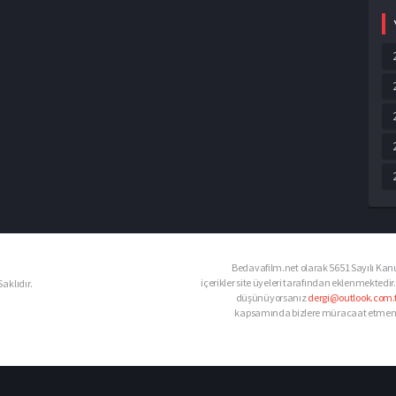
Bedavafilm.net olarak 5651 Sayılı Kanu
içerikler site üyeleri tarafından eklenmektedir.
aklıdır.
düşünüyorsanız
dergi@outlook.com.t
kapsamında bizlere müracaat etmeniz d