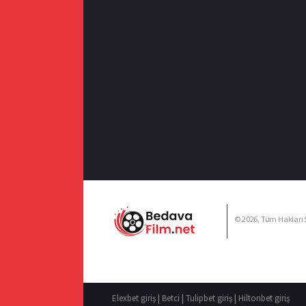
© 2026, Tüm Hakları S
Elexbet giriş
|
Betci
|
Tulipbet giriş
|
Hiltonbet giriş