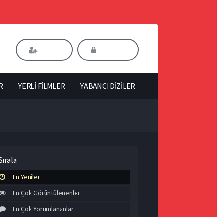
Kaydol
Giriş Yap
R
YERLİ FİLMLER
YABANCI DİZİLER
Sırala
En Yeniler
En Çok Görüntülenenler
En Çok Yorumlananlar