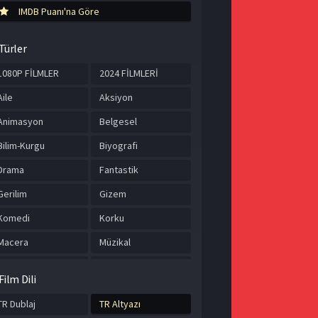
IMDB Puanı'na Göre
Türler
1080P FİLMLER
2024 FİLMLERİ
Aile
Aksiyon
Animasyon
Belgesel
Bilim-Kurgu
Biyografi
Drama
Fantastik
Gerilim
Gizem
Komedi
Korku
Macera
Müzikal
Romantik
Savaş
Film Dili
Spor
Suç
TR Dublaj
TR Altyazı
Tarih
TÜRKÇE ALTYAZILI