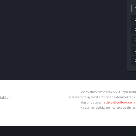
Bedavafilm.net olarak 5651 Sayılı Kanu
içerikler site üyeleri tarafından eklenmektedir.
aklıdır.
düşünüyorsanız
dergi@outlook.com.t
kapsamında bizlere müracaat etmeniz d