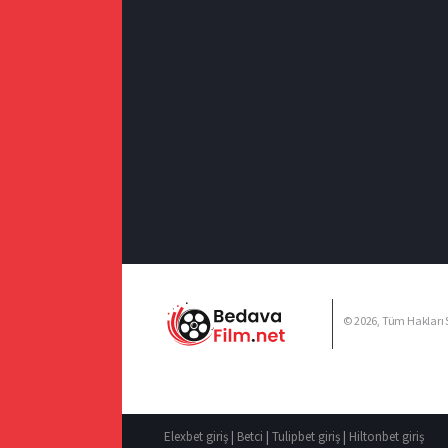
© 2026, Tüm Hakları S
Elexbet giriş
|
Betci
|
Tulipbet giriş
|
Hiltonbet giriş