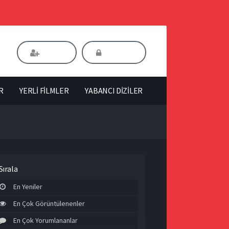
Kaydol
Giriş Yap
R
YERLİ FİLMLER
YABANCI DİZİLER
Sırala
En Yeniler
En Çok Görüntülenenler
En Çok Yorumlananlar