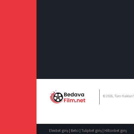
© 2026, Tüm Hakları S
Elexbet giriş
|
Betci
|
Tulipbet giriş
|
Hiltonbet giriş