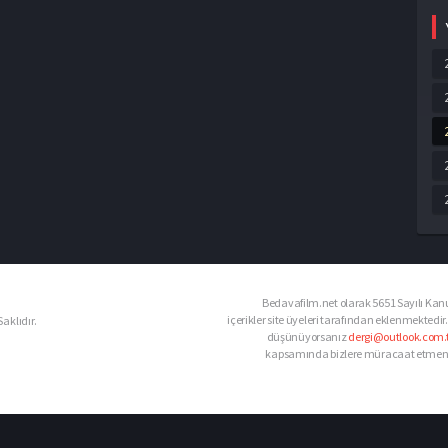
Bedavafilm.net olarak 5651 Sayılı Kanu
içerikler site üyeleri tarafından eklenmektedir.
aklıdır.
düşünüyorsanız
dergi@outlook.com.t
kapsamında bizlere müracaat etmeniz d