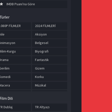
IMDB Puanı'na Göre
Türler
1080P FİLMLER
2024 FİLMLERİ
Aile
Aksiyon
Animasyon
Belgesel
Bilim-Kurgu
Biyografi
Drama
Fantastik
Gerilim
Gizem
Komedi
Korku
Macera
Müzikal
Romantik
Savaş
Film Dili
Spor
Suç
TR Dublaj
TR Altyazı
Tarih
TÜRKÇE ALTYAZILI