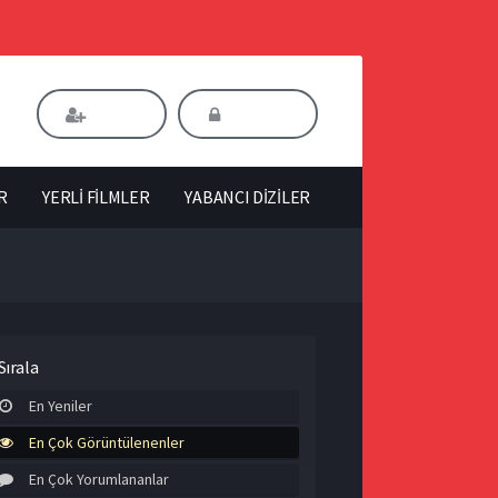
Kaydol
Giriş Yap
R
YERLİ FİLMLER
YABANCI DİZİLER
Sırala
En Yeniler
En Çok Görüntülenenler
En Çok Yorumlananlar