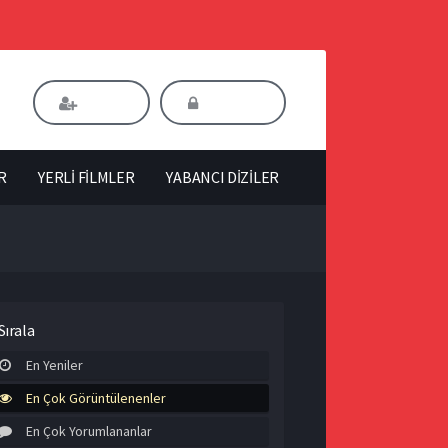
Kaydol
Giriş Yap
R
YERLİ FİLMLER
YABANCI DİZİLER
Sırala
En Yeniler
En Çok Görüntülenenler
En Çok Yorumlananlar