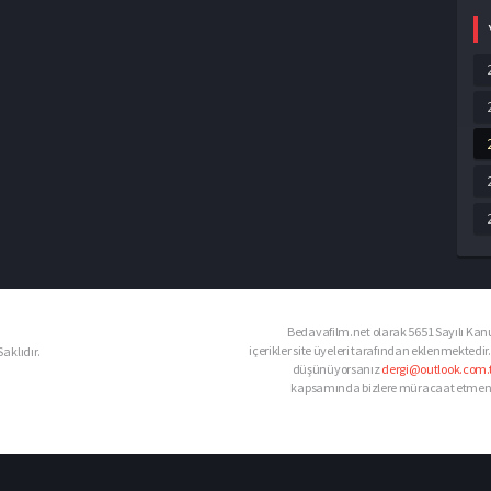
Bedavafilm.net olarak 5651 Sayılı Kanu
içerikler site üyeleri tarafından eklenmektedir.
aklıdır.
düşünüyorsanız
dergi@outlook.com.t
kapsamında bizlere müracaat etmeniz d