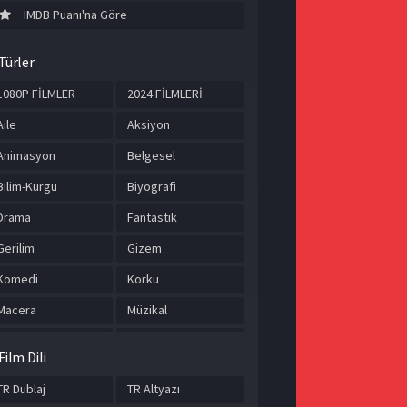
IMDB Puanı'na Göre
Türler
1080P FİLMLER
2024 FİLMLERİ
Aile
Aksiyon
Animasyon
Belgesel
Bilim-Kurgu
Biyografi
Drama
Fantastik
Gerilim
Gizem
Komedi
Korku
Macera
Müzikal
Romantik
Savaş
Film Dili
Spor
Suç
TR Dublaj
TR Altyazı
Tarih
TÜRKÇE ALTYAZILI