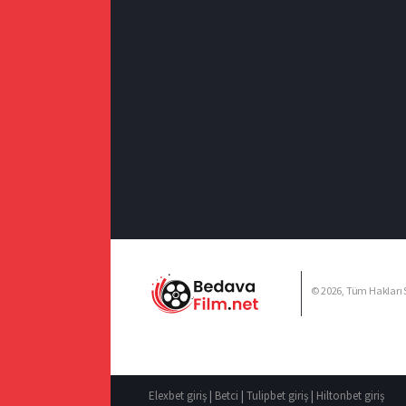
© 2026, Tüm Hakları S
Elexbet giriş
|
Betci
|
Tulipbet giriş
|
Hiltonbet giriş