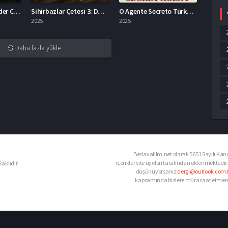
The Thursday Murder Club İzle 2025
Sihirbazlar Çetesi 3: Daha Bir Şey Görmediniz Full İzle
O Agente Secreto Türkçe Dublaj İzle
2025
2025
Daha fazla yükle
Bedavafilm.net olarak 5651 Sayılı Kanu
içerikler site üyeleri tarafından eklenmektedir.
aklıdır.
düşünüyorsanız
dergi@outlook.com.t
kapsamında bizlere müracaat etmeniz d