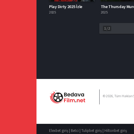
Play Dirty 2025 İzle
2025
2025
1
/
2
© 2026, Tüm Hakları S
Elexbet giriş
|
Betci
|
Tulipbet giriş
|
Hiltonbet giriş