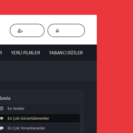
Kaydol
Giriş Yap
R
YERLİ FİLMLER
YABANCI DİZİLER
Sırala
En Yeniler
En Çok Görüntülenenler
En Çok Yorumlananlar