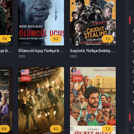
7.6
5.2
7.3
Thunderbolts Türkçe Dublaj İzle
Ölümcül Uçuş Türkçe Dublaj İzle
Suçüstü Türkçe Dublaj İzle
2025
2025
1080p
1080p
6.5
6.1
7.3