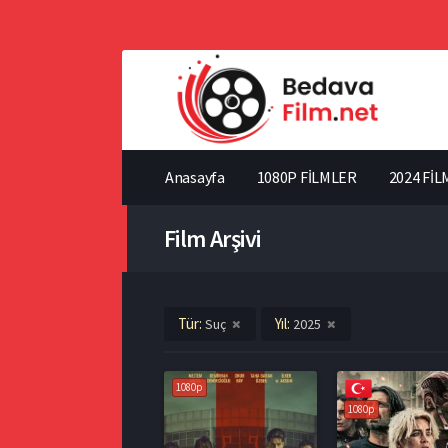
Anasayfa
1080P FİLMLER
2024 FİL
Film Arşivi
Tür:
Yıl:
Suç
2025
1080p
1080p