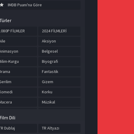
IMDB Puanı'na Göre
Türler
1080P FİLMLER
2024 FİLMLERİ
Aile
Aksiyon
Animasyon
Belgesel
Bilim-Kurgu
Biyografi
Drama
Fantastik
Gerilim
Gizem
Komedi
Korku
Macera
Müzikal
Romantik
Savaş
Film Dili
Spor
Suç
TR Dublaj
TR Altyazı
Tarih
TÜRKÇE ALTYAZILI