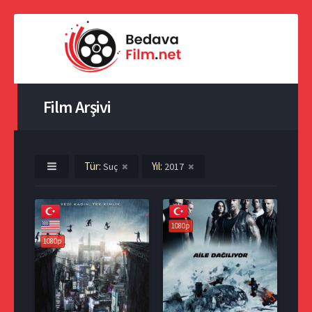
Film Arşivi
Tür:
Yıl:
Suç
2017
1080p
1080p