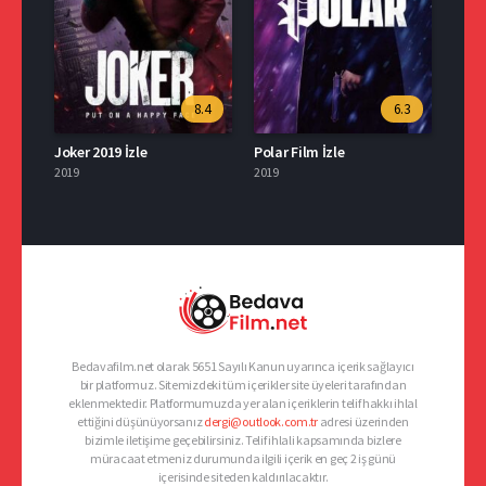
8.4
6.3
Joker 2019 İzle
Polar Film İzle
2019
2019
Bedavafilm.net olarak 5651 Sayılı Kanun uyarınca içerik sağlayıcı
bir platformuz. Sitemizdeki tüm içerikler site üyeleri tarafından
eklenmektedir. Platformumuzda yer alan içeriklerin telif hakkı ihlal
ettiğini düşünüyorsanız
dergi@outlook.com.tr
adresi üzerinden
bizimle iletişime geçebilirsiniz. Telif ihlali kapsamında bizlere
müracaat etmeniz durumunda ilgili içerik en geç 2 iş günü
içerisinde siteden kaldırılacaktır.