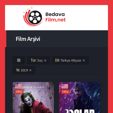
Film Arşivi
Tür:
Dil:
Suç
Türkçe Altyazı
Yıl:
2019
1080p
1080p