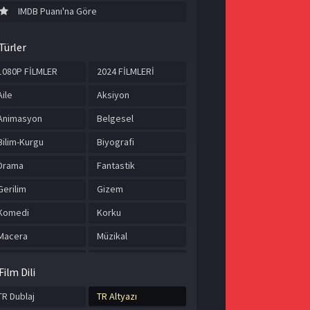
IMDB Puanı'na Göre
Türler
1080P FİLMLER
2024 FİLMLERİ
Aile
Aksiyon
Animasyon
Belgesel
Bilim-Kurgu
Biyografi
Drama
Fantastik
Gerilim
Gizem
Komedi
Korku
Macera
Müzikal
Romantik
Savaş
Film Dili
Spor
Suç
TR Dublaj
TR Altyazı
Tarih
TÜRKÇE ALTYAZILI