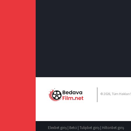
© 2026, Tüm Hakları S
Elexbet giriş
|
Betci
|
Tulipbet giriş
|
Hiltonbet giriş