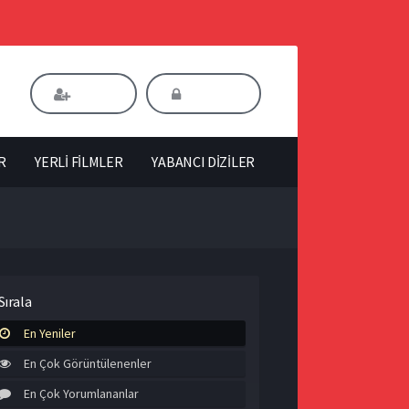
Kaydol
Giriş Yap
R
YERLİ FİLMLER
YABANCI DİZİLER
Sırala
En Yeniler
En Çok Görüntülenenler
En Çok Yorumlananlar