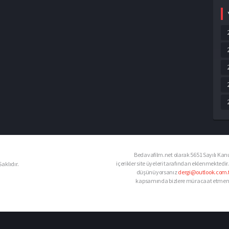
Bedavafilm.net olarak 5651 Sayılı Kanu
içerikler site üyeleri tarafından eklenmektedir.
aklıdır.
düşünüyorsanız
dergi@outlook.com.t
kapsamında bizlere müracaat etmeniz d