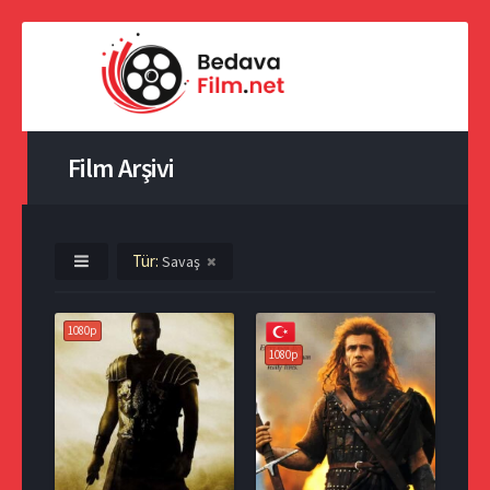
Film Arşivi
Tür:
Savaş
1080p
1080p