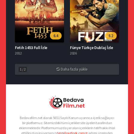
6.4
6.2
Fetih 1453 Full İzle
Fünye Türkçe Dublaj İzle
2012
2026
Daha fazla yükle
1
/
2
Bedavafilm.net olarak 5651 Sayılı Kanun uyarınca içerik sağlayıcı
bir platformuz. Sitemizdeki tüm içerikler site üyeleri tarafından
eklenmektedir. Platformumuzda yer alan içeriklerin telif hakkı ihlal
ettiğini düşünüyorsanız
dergi@outlook.com.tr
adresi üzerinden