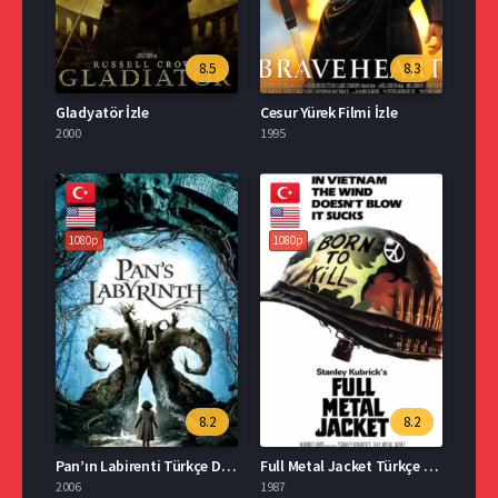
8.5
8.3
Gladyatör İzle
Cesur Yürek Filmi İzle
2000
1995
1080p
1080p
8.2
8.2
Pan’ın Labirenti Türkçe Dublaj İzle
Full Metal Jacket Türkçe Dublaj İzle
2006
1987