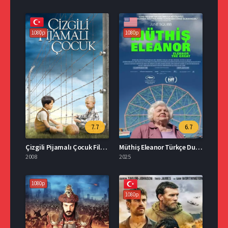
1080p
1080p
7.7
6.7
Çizgili Pijamalı Çocuk Film İzle
Müthiş Eleanor Türkçe Dublaj İzle
2008
2025
1080p
1080p