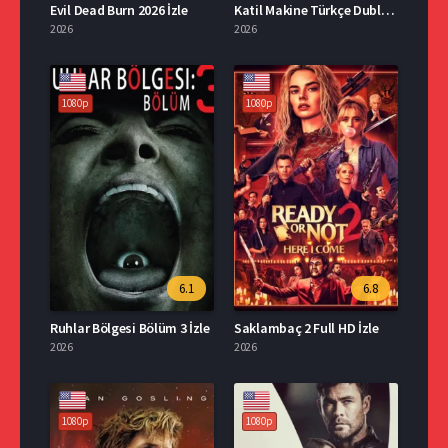
Evil Dead Burn 2026 İzle
Katil Makine Türkçe Dublaj İzle
2026
2026
1080p
1080p
6.1
6.8
Ruhlar Bölgesi Bölüm 3 İzle
Saklambaç 2 Full HD İzle
2026
2026
1080p
1080p