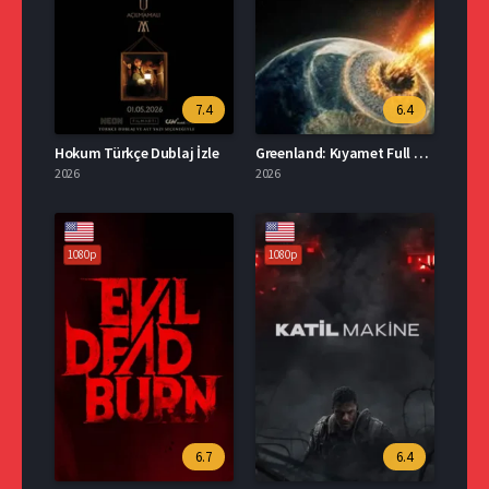
7.4
6.4
Hokum Türkçe Dublaj İzle
Greenland: Kıyamet Full HD İzle
2026
2026
1080p
1080p
6.7
6.4