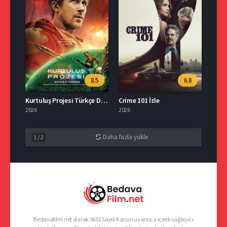
8.5
6.8
Kurtuluş Projesi Türkçe Dublaj İzle
Crime 101 İzle
2026
2026
Daha fazla yükle
1
/
2
Bedavafilm.net olarak 5651 Sayılı Kanun uyarınca içerik sağlayıcı