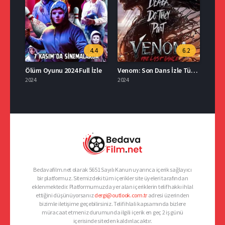
4.4
6.2
Ölüm Oyunu 2024 Full İzle
Venom: Son Dans İzle Türkçe Dublaj
2024
2024
Bedavafilm.net olarak 5651 Sayılı Kanun uyarınca içerik sağlayıcı
bir platformuz. Sitemizdeki tüm içerikler site üyeleri tarafından
eklenmektedir. Platformumuzda yer alan içeriklerin telif hakkı ihlal
ettiğini düşünüyorsanız
dergi@outlook.com.tr
adresi üzerinden
bizimle iletişime geçebilirsiniz. Telif ihlali kapsamında bizlere
müracaat etmeniz durumunda ilgili içerik en geç 2 iş günü
içerisinde siteden kaldırılacaktır.