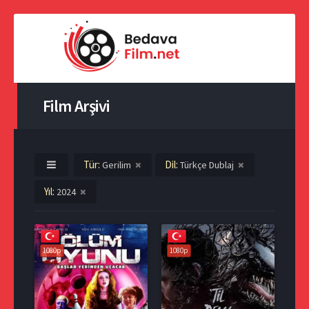
Film Arşivi
Tür:
Dil:
Gerilim
Türkçe Dublaj
Yıl:
2024
1080p
1080p