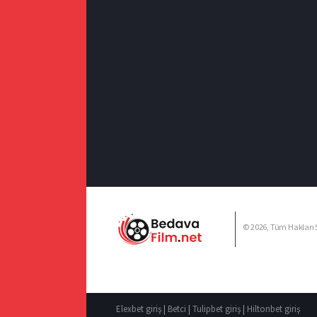
© 2026, Tüm Hakları S
Elexbet giriş
|
Betci
|
Tulipbet giriş
|
Hiltonbet giriş