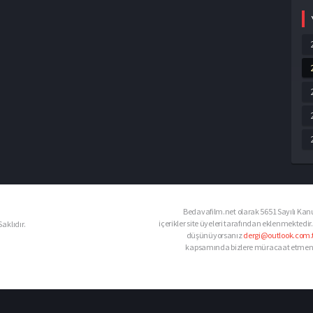
Bedavafilm.net olarak 5651 Sayılı Kanu
içerikler site üyeleri tarafından eklenmektedir.
aklıdır.
düşünüyorsanız
dergi@outlook.com.t
kapsamında bizlere müracaat etmeniz d