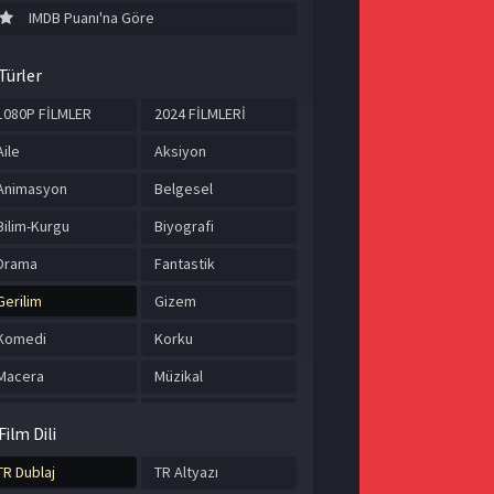
IMDB Puanı'na Göre
Türler
1080P FİLMLER
2024 FİLMLERİ
Aile
Aksiyon
Animasyon
Belgesel
Bilim-Kurgu
Biyografi
Drama
Fantastik
Gerilim
Gizem
Komedi
Korku
Macera
Müzikal
Romantik
Savaş
Film Dili
Spor
Suç
TR Dublaj
TR Altyazı
Tarih
TÜRKÇE ALTYAZILI