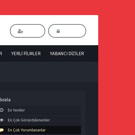
Kaydol
Giriş Yap
R
YERLİ FİLMLER
YABANCI DİZİLER
Sırala
En Yeniler
En Çok Görüntülenenler
En Çok Yorumlananlar