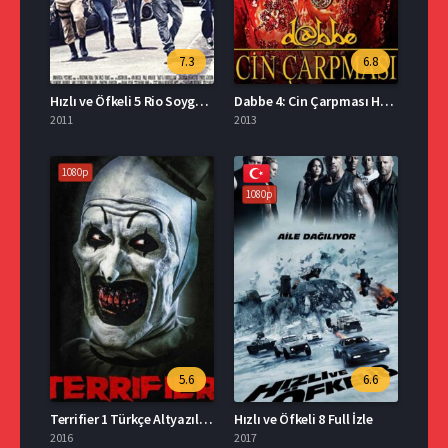
7.3
6.8
Hızlı ve Öfkeli 5 Rio Soygunu İzle
Dabbe 4: Cin Çarpması HD Film İzle
2011
2013
1080p
1080p
5.6
6.6
Terrifier 1 Türkçe Altyazılı Full İzle
Hızlı ve Öfkeli 8 Full İzle
2016
2017