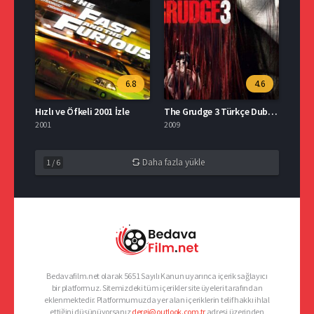
6.8
4.6
Hızlı ve Öfkeli 2001 İzle
The Grudge 3 Türkçe Dublaj İzle
2001
2009
Daha fazla yükle
1
/
6
Bedavafilm.net olarak 5651 Sayılı Kanun uyarınca içerik sağlayıcı
bir platformuz. Sitemizdeki tüm içerikler site üyeleri tarafından
eklenmektedir. Platformumuzda yer alan içeriklerin telif hakkı ihlal
ettiğini düşünüyorsanız
dergi@outlook.com.tr
adresi üzerinden