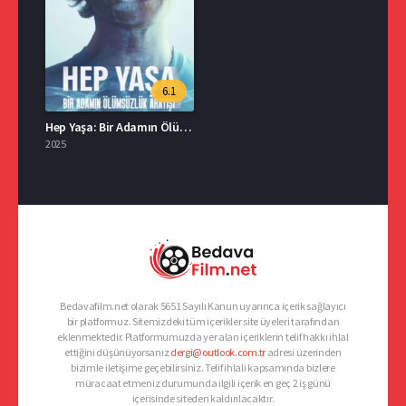
6.1
Hep Yaşa: Bir Adamın Ölümsüzlük Arayışı Türkçe Dublaj İzle
2025
Bedavafilm.net olarak 5651 Sayılı Kanun uyarınca içerik sağlayıcı
bir platformuz. Sitemizdeki tüm içerikler site üyeleri tarafından
eklenmektedir. Platformumuzda yer alan içeriklerin telif hakkı ihlal
ettiğini düşünüyorsanız
dergi@outlook.com.tr
adresi üzerinden
bizimle iletişime geçebilirsiniz. Telif ihlali kapsamında bizlere
müracaat etmeniz durumunda ilgili içerik en geç 2 iş günü
içerisinde siteden kaldırılacaktır.