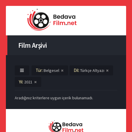
Film Arşivi
Tür:
Dil:
Belgesel
Türkçe Altyazı
Yıl:
2021
Aradığınız kriterlere uygun içerik bulunamadı.