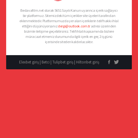
Bedavafilm.net olarak 5651 Sayılı Kanun uyarınca içerik sağlayıcı
bir platformuz. Sitemizdeki tüm içerikler site üyeleri tarafından
eklenmektedir. Platformumuzda yer alan içeriklerin telif hakkı ihlal
ettiğini düşünüyorsanız
dergi@outlook.com.tr
adresi üzerinden
bizimle iletişime geçebilirsiniz. Telif ihlali kapsamında bizlere
müracaat etmeniz durumunda ilgili içerik en geç 2 iş günü
içerisinde siteden kaldırılacaktır.
Elexbet giriş
|
Betci
|
Tulipbet giriş
|
Hiltonbet giriş