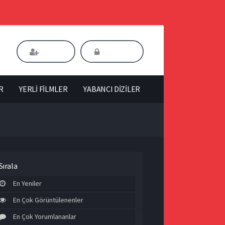
Kaydol
Giriş Yap
R
YERLİ FİLMLER
YABANCI DİZİLER
Sırala
En Yeniler
En Çok Görüntülenenler
En Çok Yorumlananlar