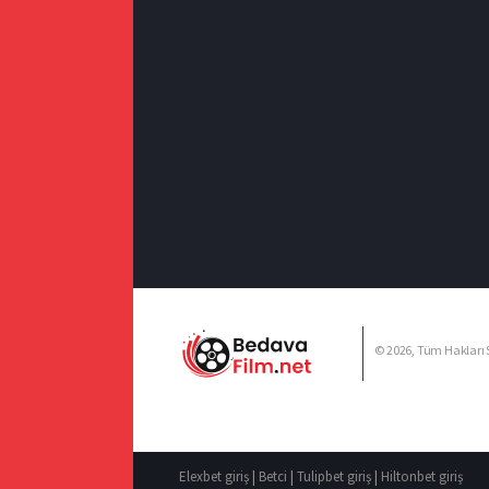
© 2026, Tüm Hakları S
Elexbet giriş
|
Betci
|
Tulipbet giriş
|
Hiltonbet giriş