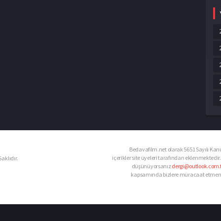
Bedavafilm.net olarak 5651 Sayılı Kanu
içerikler site üyeleri tarafından eklenmektedir.
aklıdır.
düşünüyorsanız
dergi@outlook.com.t
kapsamında bizlere müracaat etmeniz d