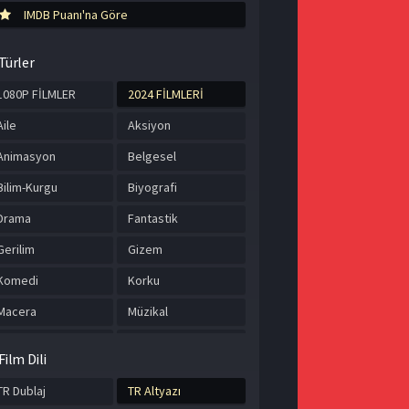
IMDB Puanı'na Göre
Türler
1080P FİLMLER
2024 FİLMLERİ
Aile
Aksiyon
Animasyon
Belgesel
Bilim-Kurgu
Biyografi
Drama
Fantastik
Gerilim
Gizem
Komedi
Korku
Macera
Müzikal
Romantik
Savaş
Film Dili
Spor
Suç
TR Dublaj
TR Altyazı
Tarih
TÜRKÇE ALTYAZILI