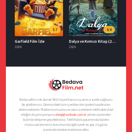
5.7
6.4
Garfield Film İzle
Dalya ve Kırmızı Kitap (2025) Film İzle
2024
2024
Bedavafilm.net olarak 5651 Sayılı Kanun uyarınca içerik sağlayıcı
bir platformuz. Sitemizdeki tüm içerikler site üyeleri tarafından
eklenmektedir. Platformumuzda yer alan içeriklerin telif hakkı ihlal
ettiğini düşünüyorsanız
dergi@outlook.com.tr
adresi üzerinden
bizimle iletişime geçebilirsiniz. Telif ihlali kapsamında bizlere
müracaat etmeniz durumunda ilgili içerik en geç 2 iş günü
içerisinde siteden kaldırılacaktır.